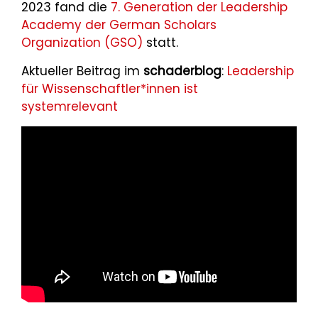
2023 fand die
7. Generation der Leadership
Academy der German Scholars
Organization (GSO)
statt.
Aktueller Beitrag im
schaderblog
:
Leadership
für Wissenschaftler*innen ist
systemrelevant