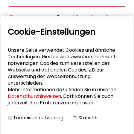
Personen im Kontext
Cookie-Einstellungen
Beate Wagner
Jürgen Wüst
Unsere Seite verwendet Cookies und ähnliche
Technologien. Hierbei wird zwischen technisch
Anna Hofmann
notwendigen Cookies zum Bereitstellen der
Webseite und optionalen Cookies, z.B. zur
Wiebke Drews
Auswertung der Webseitennutzung,
unterschieden.
Felix Streiter
Mehr Informationen dazu finden Sie in unseren
Datenschutzhinweisen
. Dort können Sie auch
jederzeit Ihre Präferenzen anpassen.
PUBLIKATIONEN
Technisch notwendig
Statistik
Die Praxis der