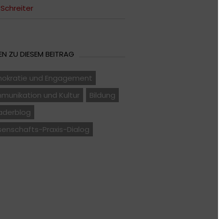
Schreiter
N ZU DIESEM BEITRAG
okratie und Engagement
munikation und Kultur
Bildung
aderblog
senschafts-Praxis-Dialog