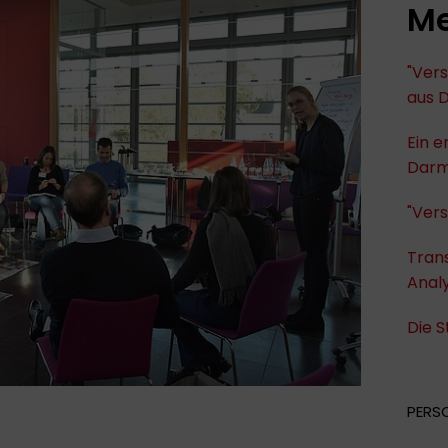
Me
"Vers
aus 
Ein e
Darm
"Vers
Trans
Anal
Die 
PERS