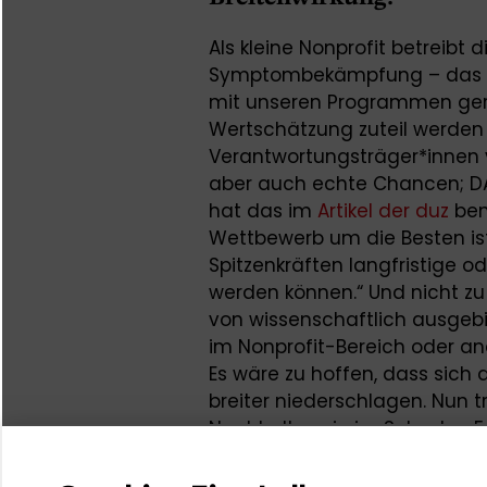
Als kleine Nonprofit betreibt 
Symptombekämpfung – das ist 
mit unseren Programmen ger
Wertschätzung zuteil werden z
Verantwortungsträger*innen 
aber auch echte Chancen; D
hat das im
Artikel der duz
ben
Wettbewerb um die Besten ist 
Spitzenkräften langfristige 
werden können.“ Und nicht zu 
von wissenschaftlich ausgebi
im Nonprofit-Bereich oder an
Es wäre zu hoffen, dass sich
breiter niederschlagen. Nun t
Nachholtermin im Schader-Fo
Intermezzo für die Fellows. 
Programm aufgeschrieben ha