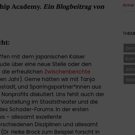
Anne 
rship Academy.
Ein Blogbeitrag von
THEME
cht:
Dem
ffen mit dem japanischen Kaiser
Kom
reude über eine neue Stelle oder den
sch
 die erfreulichen
Zwischenberichte
en Jahr). Gerne hätten wir mit Tanja
Wis
rmstadt, und Sparringspartner*innen aus
Nonprofits diskutiert. Uns fehlt auch der
e Vorstellung im Staatstheater und die
des Schader-Forums. In der ersten
ws – allesamt exzellente
rschiedenen Disziplinen und allesamt
(Dr. Heike Brock zum Beispiel forscht in