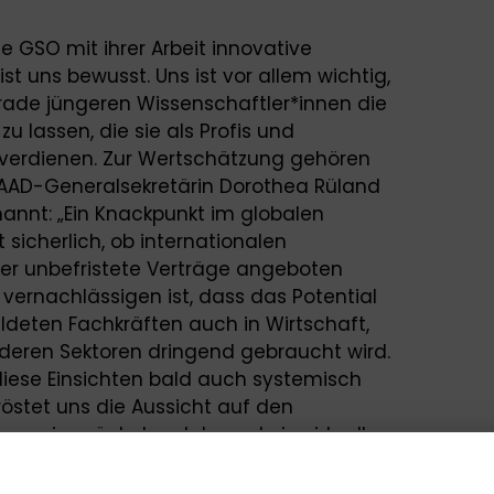
die GSO mit ihrer Arbeit innovative
uns bewusst. Uns ist vor allem wichtig,
ade jüngeren Wissenschaftler*innen die
u lassen, die sie als Profis und
verdienen. Zur Wertschätzung gehören
AAD-Generalsekretärin Dorothea Rüland
annt: „Ein Knackpunkt im globalen
sicherlich, ob internationalen
oder unbefristete Verträge angeboten
vernachlässigen ist, dass das Potential
ldeten Fachkräften auch in Wirtschaft,
deren Sektoren dringend gebraucht wird.
 diese Einsichten bald auch systemisch
röstet uns die Aussicht auf den
rum im nächsten Jahr und ein virtuelles
Und nachdem wir unsere Gründe für das
ben, fühlen wir uns außerdem schon ein