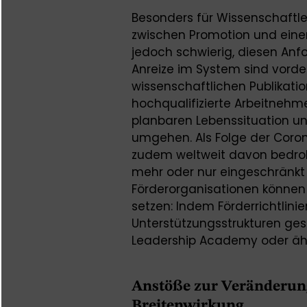
Besonders für Wissenschaftler
zwischen Promotion und einer 
jedoch schwierig, diesen Anf
Anreize im System sind vord
wissenschaftlichen Publikat
hochqualifizierte Arbeitnehm
planbaren Lebenssituation u
umgehen. Als Folge der Coro
zudem weltweit davon bedro
mehr oder nur eingeschränkt 
Förderorganisationen können 
setzen: Indem Förderrichtlin
Unterstützungsstrukturen ge
Leadership Academy oder ähn
Anstöße zur Veränderung
Breitenwirkung.