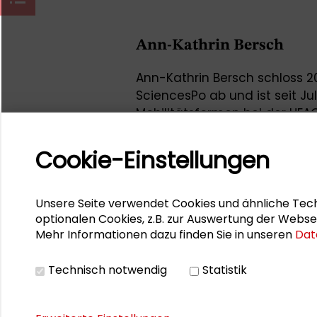
Ann-Kathrin Bersch
Ann-Kathrin Bersch schloss 20
SciencesPo ab und ist seit Jul
Mobilitätsformen bei der HE
Sie war Referentin beim
Absc
Cookie-Einstellungen
Challenges: Transformations
Dilemmata, Perspektiven“ des
der Technischen Universität 
Unsere Seite verwendet Cookies und ähnliche Tech
Forum.
optionalen Cookies, z.B. zur Auswertung der Webse
Mehr Informationen dazu finden Sie in unseren
Dat
Technisch notwendig
Statistik
Seite drucken
Sitemap
Impres