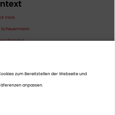
ntext
ck Voos
 Scheuermann
men Rommel
io Campitelli
e Richter
Cookies zum Bereitstellen der Webseite und
as Berger
 Präferenzen anpassen.
© 2026 Schader-Stiftung