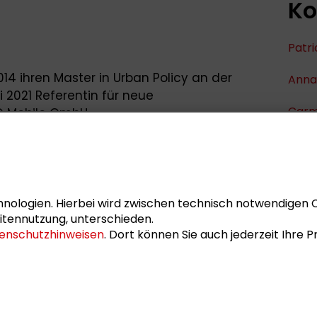
Ko
Patri
14 ihren Master in Urban Policy an der
Anna
i 2021 Referentin für neue
Car
AG Mobilo GmbH.
hlussworkshop der Ringvorlesung
„Global
Aless
prozesse im Anthropozän – Ansätze,
Yvett
 Interdisziplinären Studienschwerpunktes
Darmstadt am 12. Juli 2022 im Schader-
nologien. Hierbei wird zwischen technisch notwendigen 
Tobi
itennutzung, unterschieden.
enschutzhinweisen
. Dort können Sie auch jederzeit Ihre
sum
Datenschutz