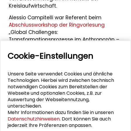
Kreislaufwirtschaft.
Alessio Campitelli war Referent beim
Abschlussworkshop der Ringvorlesung
„Global Challenges:
Transformationsprozesse im Anthropozän –
Ansätze, Dilemmata, Perspektiven“ des
Cookie-Einstellungen
Interdisziplinären Studienschwerpunktes der
Technischen Universität Darmstadt am 12.
Juli 2022 im Schader-Forum.
Unsere Seite verwendet Cookies und ähnliche
Technologien. Hierbei wird zwischen technisch
notwendigen Cookies zum Bereitstellen der
Webseite und optionalen Cookies, z.B. zur
Personen im Kontext
Auswertung der Webseitennutzung,
unterschieden.
Mehr Informationen dazu finden Sie in unseren
Patrick Voos
Datenschutzhinweisen
. Dort können Sie auch
jederzeit Ihre Präferenzen anpassen.
Anna Scheuermann