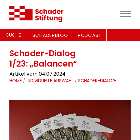
SUCHE
SCHADERBLOG
PODCAST
Schader-Dialog
1/23: „Balancen“
Artikel vom 04.07.2024
HOME
/
INDIVIDUELLE AUSWAHL
/
SCHADER-DIALOG