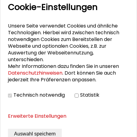
Schader-Dialog 1/25: „Bleibt alles anders“
Cookie-Einstellungen
Schader-Dialog 2/24: „Versäumte Bilder“
Unsere Seite verwendet Cookies und ähnliche
Schader-Dialog 1/24: „Willkommen in meiner
Technologien. Hierbei wird zwischen technisch
notwendigen Cookies zum Bereitstellen der
Wirklichkeit“
Webseite und optionalen Cookies, z.B. zur
Auswertung der Webseitennutzung,
Schader-Dialog 2/23: „Klimaterroristen“
unterschieden.
Mehr Informationen dazu finden Sie in unseren
Datenschutzhinweisen
. Dort können Sie auch
PUBLIKATIONEN
jederzeit Ihre Präferenzen anpassen.
Technisch notwendig
Statistik
Balancen. Schader-Dialog 1/2023
Erweiterte Einstellungen
Auswahl speichern
THEMEN ZU DIESEM BEITRAG