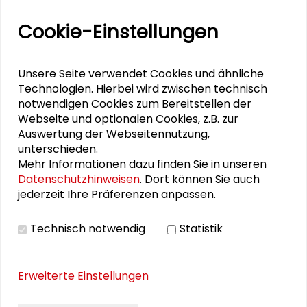
Zusammen mehr erreichen – Zukunftsbündnis im
Cookie-Einstellungen
Dialog
Schader-Festival 2026
Unsere Seite verwendet Cookies und ähnliche
Technologien. Hierbei wird zwischen technisch
25. Runder Tisch Wissenschaftsstadt Darmstadt
notwendigen Cookies zum Bereitstellen der
Webseite und optionalen Cookies, z.B. zur
Auswertung der Webseitennutzung,
unterschieden.
PERSONEN IM KONTEXT
Mehr Informationen dazu finden Sie in unseren
Datenschutzhinweisen
. Dort können Sie auch
Michèle Knodt
jederzeit Ihre Präferenzen anpassen.
Claudia Wiesner
Technisch notwendig
Statistik
Erweiterte Einstellungen
DOWNLOADS