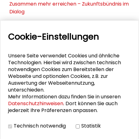
Zusammen mehr erreichen – Zukunftsbündnis im
Dialog
Schader-Festival 2026
Cookie-Einstellungen
25. Runder Tisch Wissenschaftsstadt Darmstadt
Unsere Seite verwendet Cookies und ähnliche
Technologien. Hierbei wird zwischen technisch
PERSONEN IM KONTEXT
notwendigen Cookies zum Bereitstellen der
Webseite und optionalen Cookies, z.B. zur
Nina Janich
Auswertung der Webseitennutzung,
unterschieden.
Mehr Informationen dazu finden Sie in unseren
Datenschutzhinweisen
. Dort können Sie auch
jederzeit Ihre Präferenzen anpassen.
DOWNLOADS
Technisch notwendig
Statistik
Programm