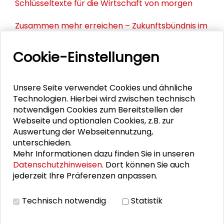
Schlüsseltexte für die Wirtschaft von morgen
Zusammen mehr erreichen – Zukunftsbündnis im
Dialog
Cookie-Einstellungen
Schader-Festival 2026
25. Runder Tisch Wissenschaftsstadt Darmstadt
Unsere Seite verwendet Cookies und ähnliche
Technologien. Hierbei wird zwischen technisch
notwendigen Cookies zum Bereitstellen der
Webseite und optionalen Cookies, z.B. zur
PERSONEN IM KONTEXT
Auswertung der Webseitennutzung,
unterschieden.
Kultur leben: Integrationspotenziale vor Ort
Mehr Informationen dazu finden Sie in unseren
Datenschutzhinweisen
. Dort können Sie auch
Canan Topçu
jederzeit Ihre Präferenzen anpassen.
Lars Hennemann
Technisch notwendig
Statistik