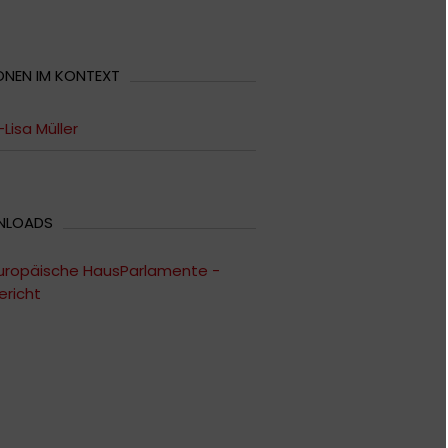
ONEN IM KONTEXT
Lisa Müller
NLOADS
uropäische HausParlamente -
ericht