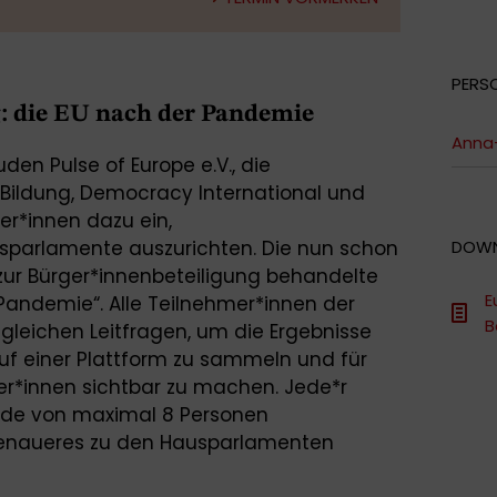
PERS
: die EU nach der Pandemie
Anna-
uden Pulse of Europe e.V., die
e Bildung, Democracy International und
er*innen dazu ein,
parlamente auszurichten. Die nun schon
DOW
zur Bürger*innenbeteiligung behandelte
E
andemie“. Alle Teilnehmer*innen der
B
gleichen Leitfragen, um die Ergebnisse
auf einer Plattform zu sammeln und für
er*innen sichtbar zu machen. Jede*r
unde von maximal 8 Personen
enaueres zu den Hausparlamenten