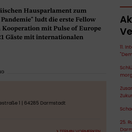
päischen Hausparlament zum
Ak
Pandemie" ludt die erste Fellow
Ve
n Kooperation mit Pulse of Europe
1 Gäste mit internationalen
11. I
"Dem
Schlü
NG
mor
Zusa
Zukun
hestraße 1 | 64285 Darmstadt
Scha
25. R
Darm
TERMIN VORMERKEN