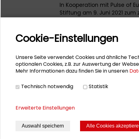
In Kooperation mit Pulse of 
Stiftung am 9. Juni 2021 zum
Hausparlaments. Eingeladen
Geographin und Soziologin an 
Cookie-Einstellungen
als Fellow die Schader-Resid
mit Menschen aus Darmstad
beruflich und privat in vers
Unsere Seite verwendet Cookies und ähnliche Tech
betroffen sind oder sich mi
optionalen Cookies, z.B. zur Auswertung der Webse
Im Juni ludt sie Personen ein
Mehr Informationen dazu finden Sie in unseren
Dat
berichten können.
Technisch notwendig
Statistik
Hier
können Sie sich das Gesp
Erweiterte Einstellungen
Auswahl speichern
Alle Cookies akzeptier
Seite drucken
Sitemap
Impres