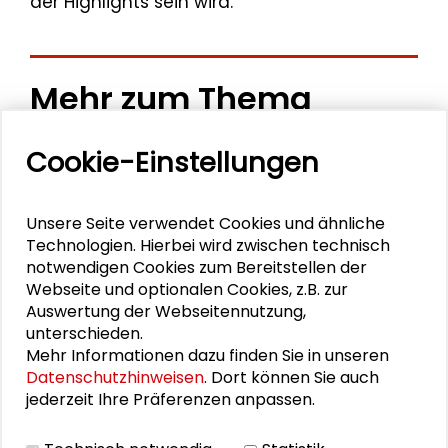
der Highlights sein wird.
Mehr zum Thema
Ein energiegeladener Start in Darmstadt
Cookie-Einstellungen
Stein für Stein
Unsere Seite verwendet Cookies und ähnliche
Frühlingsgefühle
Technologien. Hierbei wird zwischen technisch
notwendigen Cookies zum Bereitstellen der
Die Stadt im Wandel weiterdenken
Webseite und optionalen Cookies, z.B. zur
Auswertung der Webseitennutzung,
Der Campus wird zur Bühne
unterschieden.
Mehr Informationen dazu finden Sie in unseren
Datenschutzhinweisen
. Dort können Sie auch
jederzeit Ihre Präferenzen anpassen.
PERSONEN IM KONTEXT