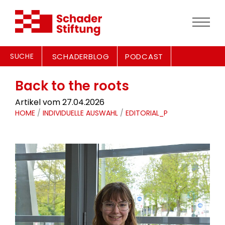
SUCHE
SCHADERBLOG
PODCAST
Back to the roots
Artikel vom 27.04.2026
HOME
/
INDIVIDUELLE AUSWAHL
/
EDITORIAL_P