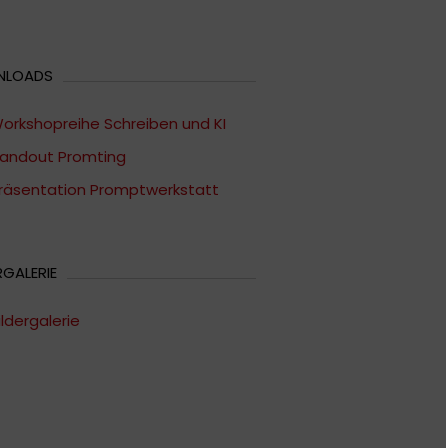
NLOADS
orkshopreihe Schreiben und KI
andout Promting
räsentation Promptwerkstatt
RGALERIE
ildergalerie