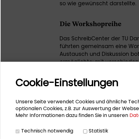
so wie gewünscht darstellte.
Die Workshopreihe
Das SchreibCenter der TU Da
führten gemeinsam eine Works
Austausch und Diskussion bot
ermöglichte: mit verschiede
und Schreibwerkzeugen – mal
Language Models.
Cookie-Einstellungen
Die Veranstaltungsreihe rich
verschiedener Disziplinen, die
Unsere Seite verwendet Cookies und ähnliche Tech
Tätigkeit, nämlich dem Schre
optionalen Cookies, z.B. zur Auswertung der Webse
Mehr Informationen dazu finden Sie in unseren
Dat
Ansprechpartnerin seitens de
Technisch notwendig
Statistik