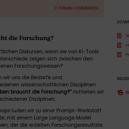
TERMIN VORMERKEN
DOW
W
ht die Forschung?
H
lichen Diskursen, wenn sie von KI-Tools
P
terschiede zeigen sich zwischen den
edenen Forschungsweisen?
 wir uns die Bedarfe und
BILDE
edenen wissenschaftlichen Disziplinen
ben braucht die Forschung?”
richteten wir
B
schiedener Disziplinen.
ops luden wir zu einer Prompt-Werkstatt
tete, mit einem Large Language Model
iben, der die erzielten Forschungsresultate