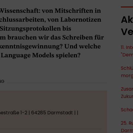
Wissenschaft: von Mitschriften in
Ak
chlussarbeiten, von Labornotizen
Ve
 Sitzungsprotokollen bis
m brauchen wir das Schreiben für
Erkenntnisgewinnung? Und welche
11. I
"Dem
e Language Models spielen?
Schlü
mor
NG
Zusa
Zukun
Scha
straße 1-2 | 64285 Darmstadt | |
25. R
Darm