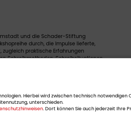
rmstadt und die Schader-Stiftung
hopreihe durch, die Impulse lieferte,
, zugleich praktische Erfahrungen
nen Schreibmethoden, Schreibsituationen
 mit und mal ohne den Einsatz von Large
tete sich an Wissenschaftler*innen
 sich zu einem zentralen Feld ihrer
nologien. Hierbei wird zwischen technisch notwendigen 
iben, austauschen wollen.
itennutzung, unterschieden.
enschutzhinweisen
. Dort können Sie auch jederzeit Ihre
r Schader-Stiftung:
Dr. Kirsten Mensch