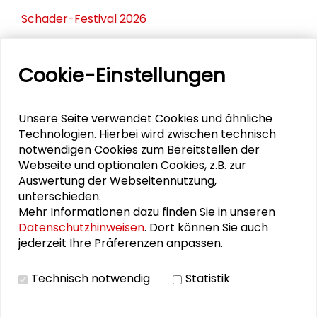
Schader-Festival 2026
25. Runder Tisch Wissenschaftsstadt Darmstadt
Cookie-Einstellungen
PERSONEN IM KONTEXT
Unsere Seite verwendet Cookies und ähnliche
Technologien. Hierbei wird zwischen technisch
Alfred Nordmann
notwendigen Cookies zum Bereitstellen der
Webseite und optionalen Cookies, z.B. zur
Johannes Kabisch
Auswertung der Webseitennutzung,
unterschieden.
Mehr Informationen dazu finden Sie in unseren
Datenschutzhinweisen
. Dort können Sie auch
jederzeit Ihre Präferenzen anpassen.
DOWNLOADS
Technisch notwendig
Statistik
Zum neuen Programm