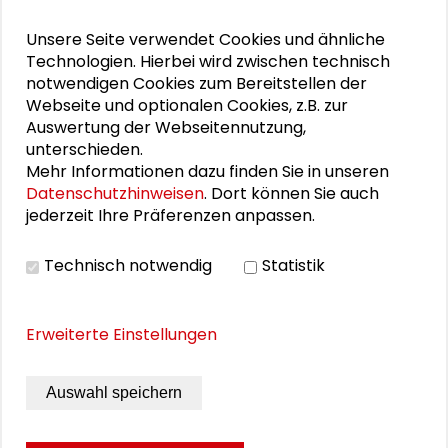
- gleiche Freiheit. Das Diskriminierungsverbot
Unsere Seite verwendet Cookies und ähnliche
auf dem Prüfstand“
einen Vortrag über
Technologien. Hierbei wird zwischen technisch
Gleichberechtigungsfragen im VN-
notwendigen Cookies zum Bereitstellen der
Sicherheitsrat, insbesondere die Agenda
Webseite und optionalen Cookies, z.B. zur
„Frauen, Frieden und Sicherheit“.
Auswertung der Webseitennutzung,
unterschieden.
Mehr Informationen dazu finden Sie in unseren
Datenschutzhinweisen
. Dort können Sie auch
jederzeit Ihre Präferenzen anpassen.
Personen im Kontext
Technisch notwendig
Statistik
Aliyeh Yegane Arani
Erweiterte Einstellungen
Annette Förster
Auswahl speichern
Lisa Heemann