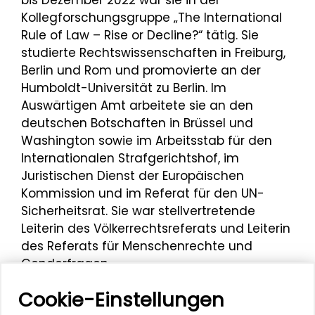
Kollegforschungsgruppe „The International
Rule of Law – Rise or Decline?“ tätig. Sie
studierte Rechtswissenschaften in Freiburg,
Berlin und Rom und promovierte an der
Humboldt-Universität zu Berlin. Im
Auswärtigen Amt arbeitete sie an den
deutschen Botschaften in Brüssel und
Washington sowie im Arbeitsstab für den
Internationalen Strafgerichtshof, im
Juristischen Dienst der Europäischen
Kommission und im Referat für den UN-
Sicherheitsrat. Sie war stellvertretende
Leiterin des Völkerrechtsreferats und Leiterin
des Referats für Menschenrechte und
Genderfragen.
Am 16. Dezember 2022 hielt Wiebke
Cookie-Einstellungen
Rückert bei der Fachtagung
„Gleiche Rechte