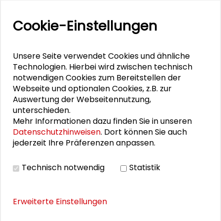
Grenzen des Sagbaren? Über die Moralisierung
Cookie-Einstellungen
politischer Kultur
Balancen – Großer Konvent der Schader-
Unsere Seite verwendet Cookies und ähnliche
Stiftung 2022
Technologien. Hierbei wird zwischen technisch
notwendigen Cookies zum Bereitstellen der
Wissenschaft und Demokratie – Schader-Preis in
Webseite und optionalen Cookies, z.B. zur
Darmstadt verliehen
Auswertung der Webseitennutzung,
unterschieden.
Mehr Informationen dazu finden Sie in unseren
Datenschutzhinweisen
. Dort können Sie auch
PERSONEN IM KONTEXT
jederzeit Ihre Präferenzen anpassen.
Uwe Schneidewind
Technisch notwendig
Statistik
Erweiterte Einstellungen
THEMEN ZU DIESEM BEITRAG