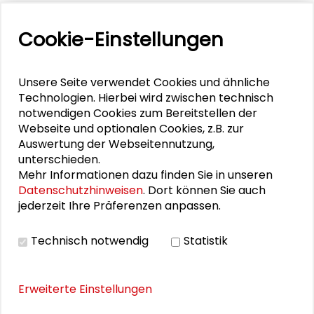
RELIGION
Cookie-Einstellungen
Wandel in den Köpfen - Religiosität
Unsere Seite verwendet Cookies und ähnliche
Generell lässt sich sagen, dass der Einfluss der
Technologien. Hierbei wird zwischen technisch
Religion im privaten sowie im gesellschaftlichen
notwendigen Cookies zum Bereitstellen der
Leben der Deutschen zunehmend an Bedeutung
Webseite und optionalen Cookies, z.B. zur
verliert. In Westdeutschland häuft sich die Zahl der
Auswertung der Webseitennutzung,
Kirchenaustritte, in den neuen Bundesländern
unterschieden.
gehört ohnehin nur eine Minderheit der
Mehr Informationen dazu finden Sie in unseren
Bevölkerung einer Konfession an. Während beiden
Datenschutzhinweisen
. Dort können Sie auch
christlichen Volkskirchen aber von einem Rückgang
jederzeit Ihre Präferenzen anpassen.
der Kirchenmitgliedschaften betroffen sind,
befinden sich andere Glaubensgemeinschaften,
häufig durch Zuwanderung, auf dem Vormarsch.
Technisch notwendig
Statistik
MEHR ERFAHREN
Erweiterte Einstellungen