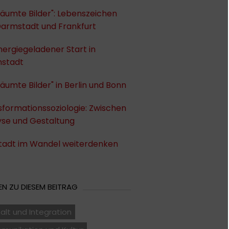
äumte Bilder": Lebenszeichen
Darmstadt und Frankfurt
nergiegeladener Start in
stadt
äumte Bilder" in Berlin und Bonn
formationssoziologie: Zwischen
yse und Gestaltung
Stadt im Wandel weiterdenken
N ZU DIESEM BEITRAG
falt und Integration