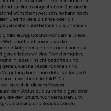
u Anfang eine Antwort: Transformation ist
stand zu einem angestrebten Zustand in
ustand wünschenswert sein, so kann doch
len und für viele als Krise oder als
ingegen sehen und betonen die Chancen.
igitalisierung, Corona-Pandemie. Diese
e Wirtschaft und besonders die
epochale Aufgaben und das auch noch zur
ltigen, erleben wir eine Transformation,
nahe in jeder Hinsicht betroffen sind.
g geben, welche Qualifikationen sind
he Vergütung kann man dafür verlangen?
en uns in welchem Umfeld? Die
ollen sich in diesem Prozess
darum den Status quo zu verteidigen, aber
ten, die den Strukturwandel nutzen, um
ng, Outsourcing und Sozialabbau zu