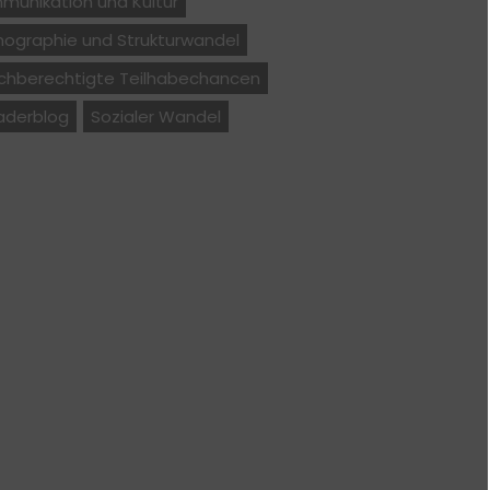
munikation und Kultur
ographie und Strukturwandel
ichberechtigte Teilhabechancen
aderblog
Sozialer Wandel