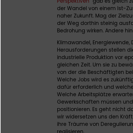
Perspektiven“
gab es gleich z
der Wandel von einem Ist-Zu
naher Zukunft. Mag der Zielz
der Weg dorthin steinig ausfal
Bedrohung wirken. Andere h
Klimawandel, Energiewende, D
Herausforderungen stellen di
industrielle Produktion vor 
gleichen Zeit. Um sie zu bewä
von der die Beschäftigten bei
Welche Jobs wird es zukünfti
dafür erforderlich und welc
Welche Arbeitsplätze erwart
Gewerkschaften müssen und w
positionieren. Es geht nicht 
wir widersetzen uns den Kräf
ihre Träume von Deregulieru
realisieren.