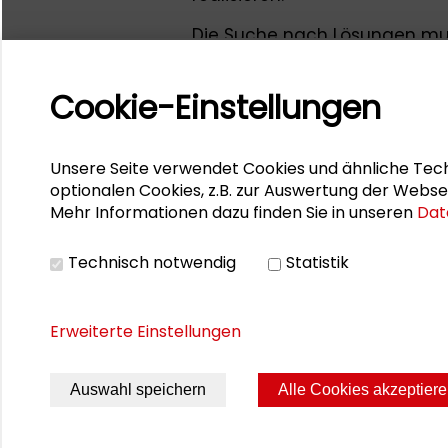
Die Suche nach Lösungen mu
Wissenschaft und Politik eins
sei es als Beschäftigte, als B
Cookie-Einstellungen
Zivilgesellschaft. Keinesfalls
Transformation von Wirtschaf
zwischen gesellschaftlichen El
Unsere Seite verwendet Cookies und ähnliche Tech
zu häufig noch ist.
optionalen Cookies, z.B. zur Auswertung der Webse
Mehr Informationen dazu finden Sie in unseren
Dat
von Ulrike Obermayr, IG Metal
Technisch notwendig
Statistik
Erweiterte Einstellungen
Auswahl speichern
Alle Cookies akzeptier
Seite drucken
Sitemap
Impres