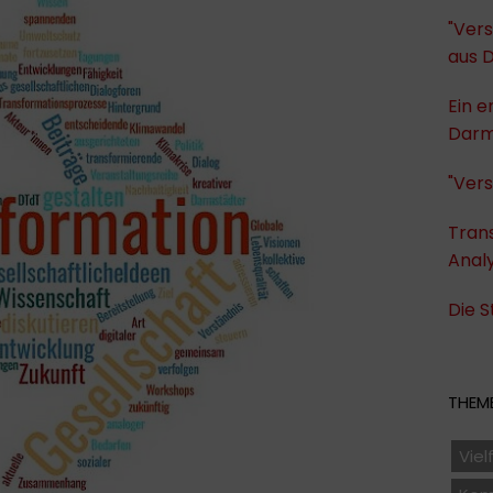
"Vers
aus 
Ein e
Darm
"Vers
Trans
Anal
Die 
THEME
Viel