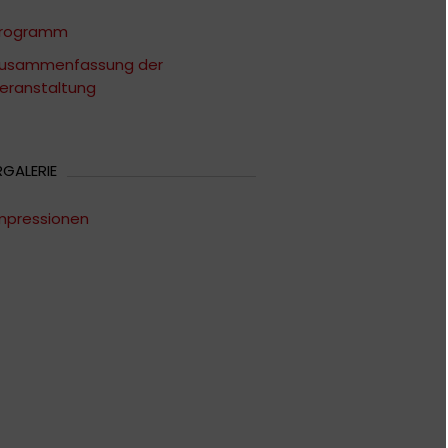
rogramm
usammenfassung der
eranstaltung
RGALERIE
mpressionen