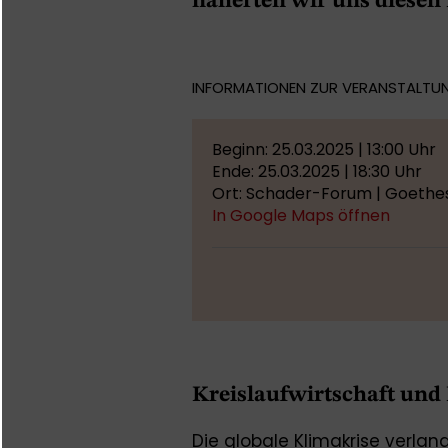
näherten wir uns diesen
INFORMATIONEN ZUR VERANSTALTU
Beginn: 25.03.2025 | 13:00 Uhr
Ende: 25.03.2025 | 18:30 Uhr
Ort: Schader-Forum | Goethes
In Google Maps öffnen
Kreislaufwirtschaft un
Die globale Klimakrise verlan