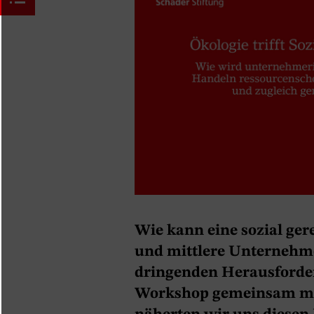
Wie kann eine sozial ger
und mittlere Unterneh
dringenden Herausforde
Workshop gemeinsam mit