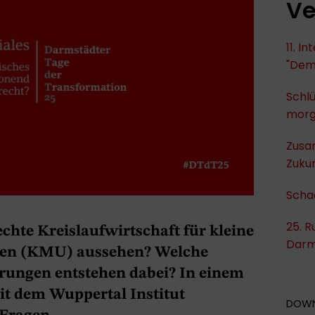
Ve
11. I
"Dem
Schlü
mor
Zusa
Zukun
Scha
25. R
echte Kreislaufwirtschaft für kleine
Darm
men (KMU) aussehen? Welche
rungen entstehen dabei? In einem
 dem Wuppertal Institut
DOW