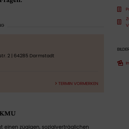
 Fragen.
P
Z
NG
V
BILDE
tr. 2 | 64285 Darmstadt
I
TERMIN VORMERKEN
d KMU
gt einen zügigen, sozialverträglichen