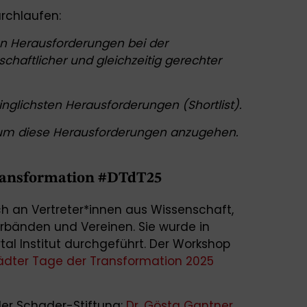
urchlaufen:
hen Herausforderungen bei der
chaftlicher und gleichzeitig gerechter
ringlichsten Herausforderungen (Shortlist).
, um diese Herausforderungen anzugehen.
ransformation #DTdT25
ch an Vertreter*innen aus Wissenschaft,
rbänden und Vereinen. Sie wurde in
l Institut durchgeführt. Der Workshop
dter Tage der Transformation 2025
der Schader-Stiftung:
Dr. Gösta Gantner
.