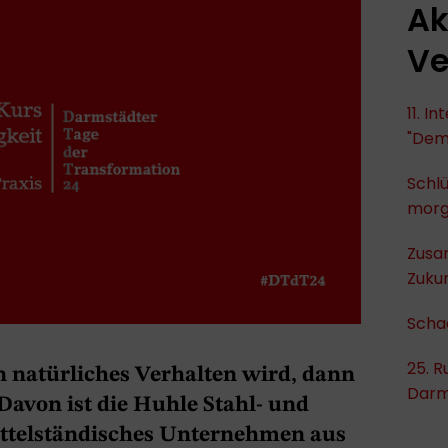
Ak
Ve
11. I
"Dem
Schlü
mor
Zusa
Zukun
Scha
25. R
n natürliches Verhalten wird, dann
Darm
 Davon ist die Huhle Stahl- und
ttelständisches Unternehmen aus