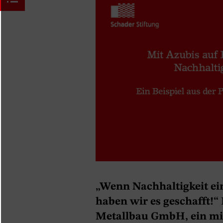
„Wenn Nachhaltigkeit ei
haben wir es geschafft!“
Metallbau GmbH, ein mi