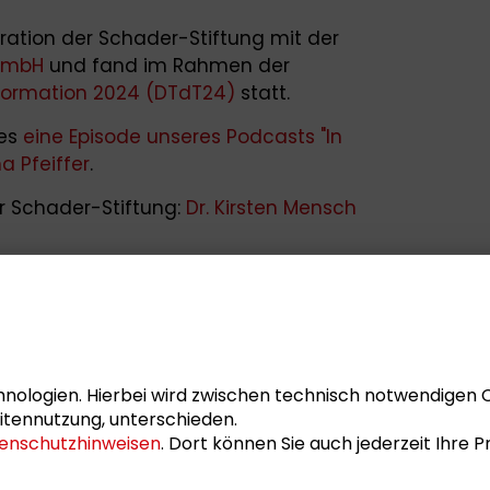
ation der Schader-Stiftung mit der
 GmbH
und fand im Rahmen der
formation 2024 (DTdT24)
statt.
 es
eine Episode unseres Podcasts "In
a Pfeiffer
.
r Schader-Stiftung:
Dr. Kirsten Mensch
nologien. Hierbei wird zwischen technisch notwendigen 
itennutzung, unterschieden.
enschutzhinweisen
. Dort können Sie auch jederzeit Ihre