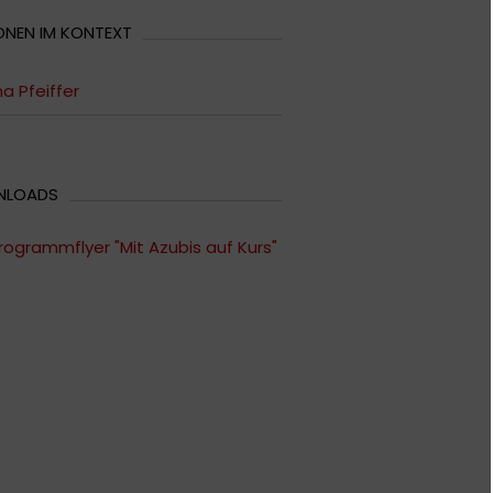
ONEN IM KONTEXT
a Pfeiffer
NLOADS
rogrammflyer "Mit Azubis auf Kurs"