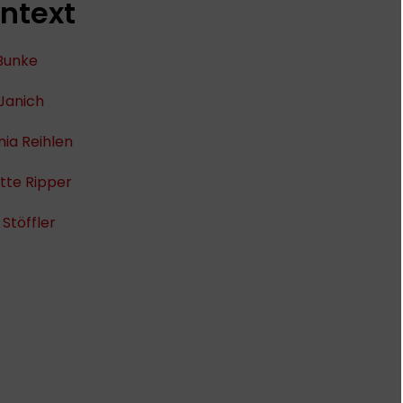
ntext
 Bunke
Janich
ia Reihlen
tte Ripper
 Stöffler