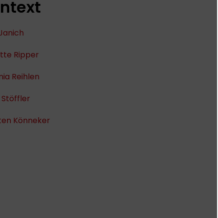
ntext
Janich
tte Ripper
ia Reihlen
 Stöffler
ten Könneker