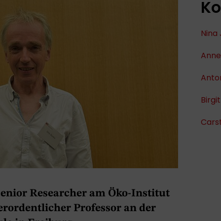
Ko
Nina 
Anne
Anton
Birgit
Cars
 Senior Researcher am Öko-Institut
erordentlicher Professor an der