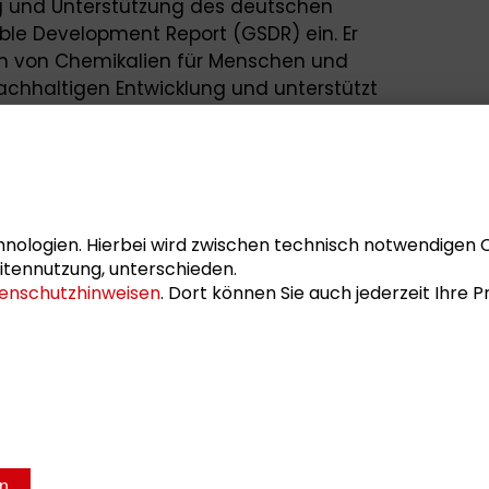
g und Unterstützung des deutschen
ble Development Report (GSDR) ein. Er
en von Chemikalien für Menschen und
nachhaltigen Entwicklung und unterstützt
nmanagement. Seit 2006 ist er Mitglied
te, bioakkumulative und toxische Stoffe“
alienagentur.
023 im Schader-Forum Podiumsgast der
Stimmt die Chemie? Was Politik, Medien,
nologien. Hierbei wird zwischen technisch notwendigen 
ft gegen Chemikalien in der Umwelt tun
itennutzung, unterschieden.
enschutzhinweisen
. Dort können Sie auch jederzeit Ihre
ngvorlesung Global Challenges 2023 der
hwerpunkte (iSP) an der Technischen
en