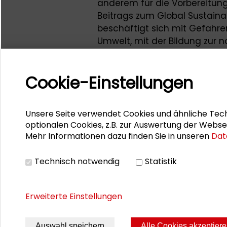
anderem für die Vorbereitun
Beitrags zum Global Sustaina
beschäftigt sich mit Gefahr
Umwelt, mit der Bildung zur 
Unternehmen beim Chemikalie
der Expertengruppe „Persisten
Cookie-Einstellungen
bei der Europäischen Chemik
Dirk Bunke war am 10. Juli 2
öffentlichen Veranstaltung
„
Unsere Seite verwendet Cookies und ähnliche Tech
Industrie und Zivilgesellscha
optionalen Cookies, z.B. zur Auswertung der Webse
Mehr Informationen dazu finden Sie in unseren
Dat
können“
zum Abschluss der Ri
interdisziplinären Studiensc
Technisch notwendig
Statistik
Universität Darmstadt.
Erweiterte Einstellungen
Auswahl speichern
Alle Cookies akzeptier