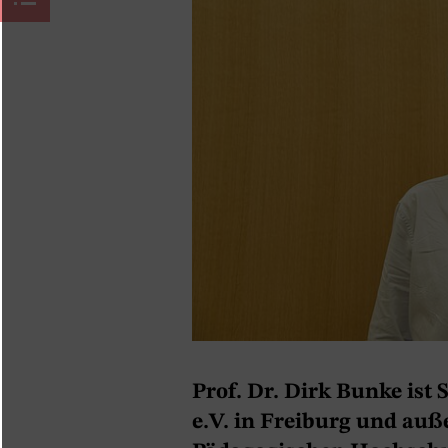
Prof. Dr. Dirk Bunke ist
e.V. in Freiburg und auß