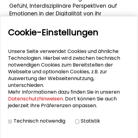
Gefühl, Interdisziplinäre Perspektiven auf
Emotionen in der Digitalität von ihr
organisiert. Am 15. Juli 2026 organisierte sie,
zusammen mit der Schader-Stiftung die
Cookie-Einstellungen
Abschlussveranstaltung der Ringvorlesung
Algorithmen und Gefühl - zur
Unsere Seite verwendet Cookies und ähnliche
Verführungskraft digitaler Medien
auf dem
Technologien. Hierbei wird zwischen technisch
Schader-Campus.
notwendigen Cookies zum Bereitstellen der
Webseite und optionalen Cookies, z.B. zur
Auswertung der Webseitennutzung,
unterschieden.
Personen im Kontext
Mehr Informationen dazu finden Sie in unseren
Datenschutzhinweisen
. Dort können Sie auch
jederzeit Ihre Präferenzen anpassen.
Nina Janich
Antonia Reihlen
Technisch notwendig
Statistik
Birgit Stöffler