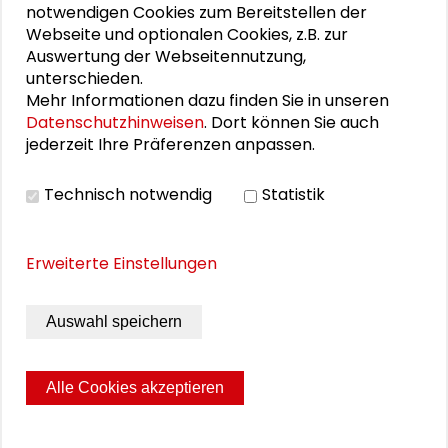
Präsentation Promptwerkstatt aus Workshop 2
notwendigen Cookies zum Bereitstellen der
Webseite und optionalen Cookies, z.B. zur
Präsentationsfolien von Jacqueline Bellon aus
Auswertung der Webseitennutzung,
Workshop 3
unterschieden.
Mehr Informationen dazu finden Sie in unseren
Datenschutzhinweisen
. Dort können Sie auch
jederzeit Ihre Präferenzen anpassen.
VIDEO
Technisch notwendig
Statistik
Video ansehen
Erweiterte Einstellungen
BILDERGALERIE
Auswahl speichern
Bildergalerie
Alle Cookies akzeptieren
Seite drucken
Sitemap
Impressum
Datenschutz