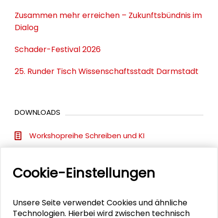
Zusammen mehr erreichen – Zukunftsbündnis im
Dialog
Schader-Festival 2026
25. Runder Tisch Wissenschaftsstadt Darmstadt
DOWNLOADS
Workshopreihe Schreiben und KI
Folien "Wie verändert KI-Einsatz Schreib- und
Denkprozesse?" aus Workshop 1
Cookie-Einstellungen
Folien "Ergebnisse der Studierendenberatung
2025" aus Workshop 1
Unsere Seite verwendet Cookies und ähnliche
Handout Prompting aus Workshop 2
Technologien. Hierbei wird zwischen technisch