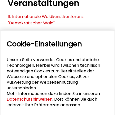
Veranstaltungen
11. Internationale Waldkunstkonferenz
"Demokratischer Wald"
Schlüsseltexte für die Wirtschaft von morgen
Cookie-Einstellungen
Zusammen mehr erreichen – Zukunftsbündnis im
Dialog
Unsere Seite verwendet Cookies und ähnliche
Schader-Festival 2026
Technologien. Hierbei wird zwischen technisch
notwendigen Cookies zum Bereitstellen der
25. Runder Tisch Wissenschaftsstadt Darmstadt
Webseite und optionalen Cookies, z.B. zur
Auswertung der Webseitennutzung,
unterschieden.
Mehr Informationen dazu finden Sie in unseren
DOWNLOADS
Datenschutzhinweisen
. Dort können Sie auch
jederzeit Ihre Präferenzen anpassen.
Programm Breaking Walls (PDF)