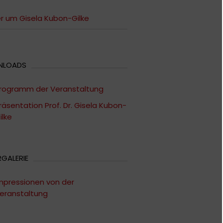
r um Gisela Kubon-Gilke
NLOADS
rogramm der Veranstaltung
räsentation Prof. Dr. Gisela Kubon-
ilke
RGALERIE
mpressionen von der
eranstaltung