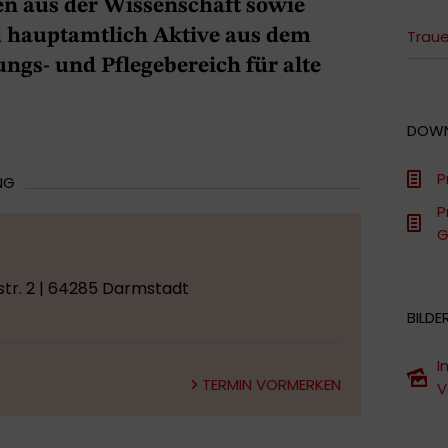
n aus der Wissenschaft sowie
nd hauptamtlich Aktive aus dem
Traue
ngs- und Pflegebereich für alte
DOW
P
NG
P
G
tr. 2 | 64285 Darmstadt
BILDE
I
TERMIN VORMERKEN
V