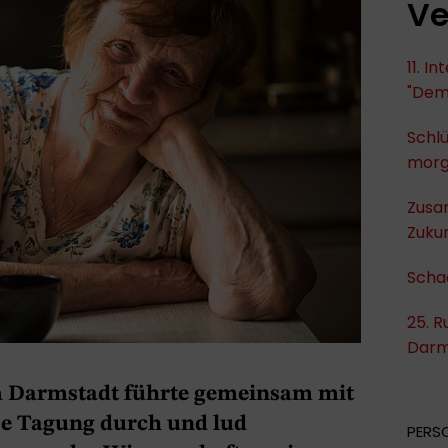
Ve
11. I
"Dem
Schlü
mor
Zusa
Zukun
Scha
25. R
Darm
m Darmstadt führte gemeinsam mit
ese Tagung durch und lud
PERS