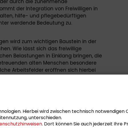
 oder durch die zunehmende
kommt der Integration von Freiwilligen in
lten, hilfe- und pflegebedürftigen
nter werdende Bedeutung zu.
gen wird zum wichtigen Baustein in der
en. Wie lässt sich das freiwillige
hen Belastungen in Einklang bringen, die
 betreuenden alten Menschen besondere
che Arbeitsfelder eröffnen sich hierbei
elche besonderen Herausforderungen
nterstützungsformate für das freiwillige
nologien. Hierbei wird zwischen technisch notwendigen 
itennutzung, unterschieden.
enschutzhinweisen
. Dort können Sie auch jederzeit Ihre