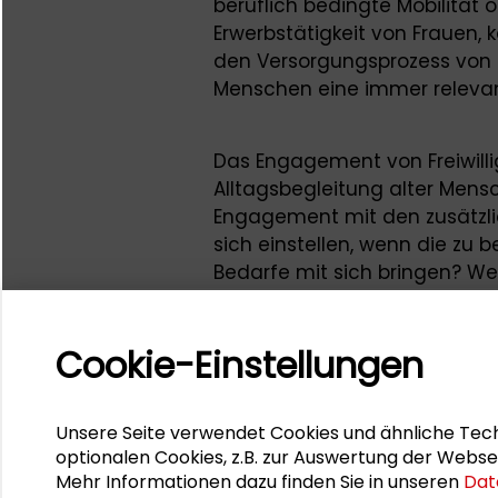
beruflich bedingte Mobilität
Erwerbstätigkeit von Frauen, 
den Versorgungsprozess von a
Menschen eine immer releva
Das Engagement von Freiwilli
Alltagsbegleitung alter Mensch
Engagement mit den zusätzlic
sich einstellen, wenn die zu
Bedarfe mit sich bringen? Wel
für freiwillig Engagierte? W
zeigen sich jeweils? Welche U
Cookie-Einstellungen
Engagement sind möglich?
Gefördert durch
Unsere Seite verwendet Cookies und ähnliche Tech
optionalen Cookies, z.B. zur Auswertung der Webse
Mehr Informationen dazu finden Sie in unseren
Dat