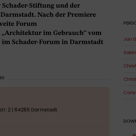
Schader-Stiftung und der
 Darmstadt. Nach der Premiere
PERS
zweite Forum
t „Architektur im Gebrauch“ vom
Jan G
15 im Schader-Forum in Darmstadt
Sabi
Chris
NG
Chris
Const
tr. 2 | 64285 Darmstadt
DOW
P