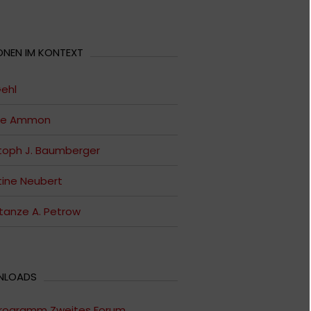
ONEN IM KONTEXT
ehl
ne Ammon
toph J. Baumberger
tine Neubert
anze A. Petrow
NLOADS
rogramm Zweites Forum