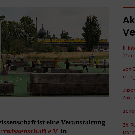
Ak
Ve
11. I
"Dem
Schlü
mor
Zusa
Zukun
Scha
ssenschaft ist eine Veranstaltung
25. R
urwissenschaft e.V.
in
Darm