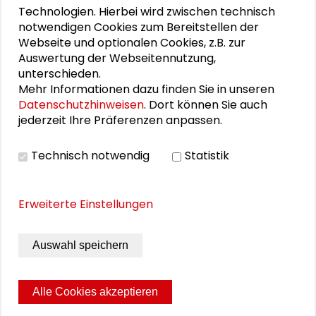
Technologien. Hierbei wird zwischen technisch
zentrale Perspektiven auf kommunale
notwendigen Cookies zum Bereitstellen der
Freiflächen" im Rahmen der
Darmstädter
Webseite und optionalen Cookies, z.B. zur
Tage der Transformation 2025
.
Auswertung der Webseitennutzung,
unterschieden.
Mehr Informationen dazu finden Sie in unseren
Datenschutzhinweisen
. Dort können Sie auch
Personen im Kontext
jederzeit Ihre Präferenzen anpassen.
Jan Gehl
Technisch notwendig
Statistik
Sabine Ammon
Erweiterte Einstellungen
Christoph J. Baumberger
Auswahl speichern
Christine Neubert
Alle Cookies akzeptieren