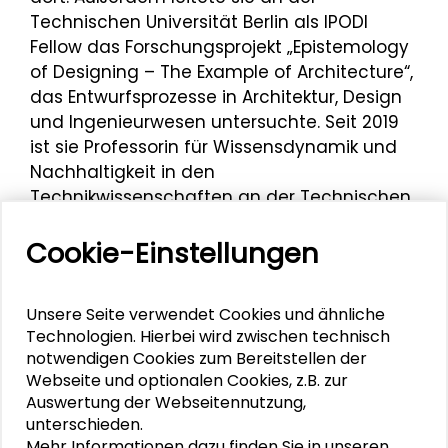
Technischen Universität Berlin als IPODI
Fellow das Forschungsprojekt „Epistemology
of Designing – The Example of Architecture“,
das Entwurfsprozesse in Architektur, Design
und Ingenieurwesen untersuchte. Seit 2019
ist sie Professorin für Wissensdynamik und
Nachhaltigkeit in den
Technikwissenschaften an der Technischen
Universität Berlin
Cookie-Einstellungen
Mit dem
Netzwerk Architekturwissenschaft
e.V.
war Sabine Ammon
Kooperationspartnerin des
2. Forums
Unsere Seite verwendet Cookies und ähnliche
Technologien. Hierbei wird zwischen technisch
Architekturwissenschaft „Architektur im
notwendigen Cookies zum Bereitstellen der
Gebrauch“
, das vom 25. bis 27. November
Webseite und optionalen Cookies, z.B. zur
2015 im Schader-Forum stattfand.
Auswertung der Webseitennutzung,
unterschieden.
Mehr Informationen dazu finden Sie in unseren