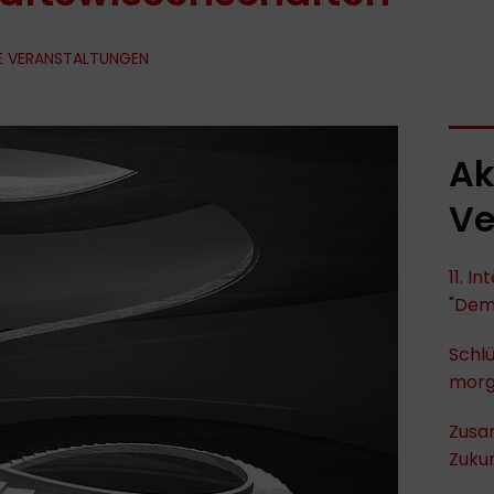
E VERANSTALTUNGEN
Ak
Ve
11. I
"Dem
Schlü
mor
Zusa
Zukun