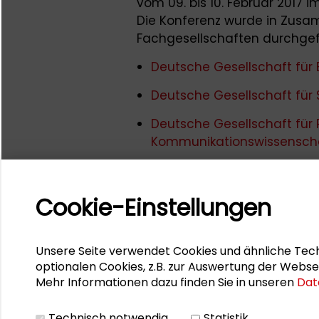
vom 09. bis 10. Februar 2017
Die Konferenz wurde in Zusa
Fachgesellschaften durchgef
Deutsche Gesellschaft für
Deutsche Gesellschaft für 
Deutsche Gesellschaft für P
Kommunikationswissensch
Deutsche Vereinigung für P
Verband der Historiker und
Cookie-Einstellungen
Zielsetzung war es, Kontrove
Balance zwischen der Außen-
Unsere Seite verwendet Cookies und ähnliche Tech
Wissenschaft und Praxis zu fi
optionalen Cookies, z.B. zur Auswertung der Webse
Mehr Informationen dazu finden Sie in unseren
Dat
Impressionen der Veranstaltung
Technisch notwendig
Statistik