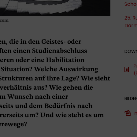
Scha
25. R
.com
Darm
n, die in den Geistes- oder
ften einen Studienabschluss
DOW
ren oder eine Habilitation
P
n Situation? Welche Auswirkung
(
Strukturen auf ihre Lage? Wie sieht
verhältnis aus? Wie gehen die
em Wunsch nach einer
BILDE
seits und dem Bedürfnis nach
I
rerseits um? Und wie steht es um
erewege?