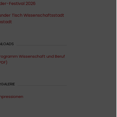
der-Festival 2026
under Tisch Wissenschaftsstadt
stadt
NLOADS
rogramm Wissenschaft und Beruf
PDF)
RGALERIE
mpressionen