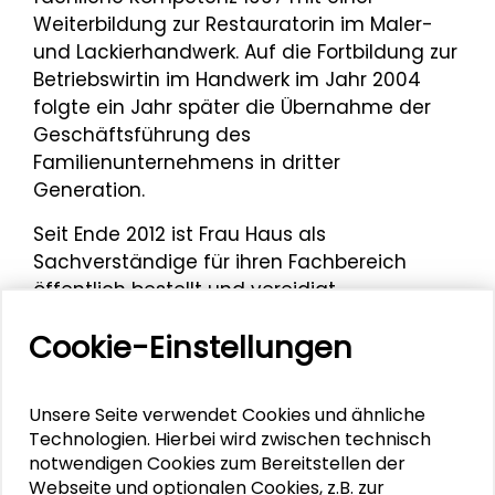
Weiterbildung zur Restauratorin im Maler-
und Lackierhandwerk. Auf die Fortbildung zur
Betriebswirtin im Handwerk im Jahr 2004
folgte ein Jahr später die Übernahme der
Geschäftsführung des
Familienunternehmens in dritter
Generation.
Seit Ende 2012 ist Frau Haus als
Sachverständige für ihren Fachbereich
öffentlich bestellt und vereidigt.
In ihrer Funktion als Präsidentin der
Cookie-Einstellungen
Handwerkskammer Frankfurt-Rhein-Main ist
sie Vertreterin von über 33.000
Unsere Seite verwendet Cookies und ähnliche
Mitgliedsbetrieben mit mehr als 134.000
Technologien. Hierbei wird zwischen technisch
Arbeitnehmer*innen. Ein besonderes
notwendigen Cookies zum Bereitstellen der
Anliegen von Frau Haus ist es unter
Webseite und optionalen Cookies, z.B. zur