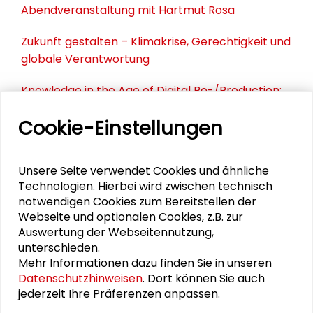
Abendveranstaltung mit Hartmut Rosa
Zukunft gestalten – Klimakrise, Gerechtigkeit und
globale Verantwortung
Knowledge in the Age of Digital Re-/Production:
Responsible Epistemologies
Cookie-Einstellungen
AI, Authorship and Human Creativity in Education,
Science and Arts
Unsere Seite verwendet Cookies und ähnliche
Technologien. Hierbei wird zwischen technisch
notwendigen Cookies zum Bereitstellen der
DOWNLOADS
Webseite und optionalen Cookies, z.B. zur
Auswertung der Webseitennutzung,
unterschieden.
Call for Contributions | tF-Symposium 2022
Mehr Informationen dazu finden Sie in unseren
Erläuterung zu den Fragen des Calls | tF-
Datenschutzhinweisen
. Dort können Sie auch
Symposium 2022
jederzeit Ihre Präferenzen anpassen.