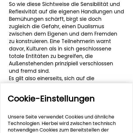
So wie diese Sichtweise die Sensibilität und
Reflexivität auf die eigenen Handlungen und
Bemühungen schärft, birgt sie doch
zugleich die Gefahr, einen Dualismus
zwischen dem Eigenen und dem Fremden
zu konstruieren. Eine Teilnehmerin warnt
davor, Kulturen als in sich geschlossene
totale Entitäten zu begreifen, die
Außenstehenden prinzipiell verschlossen
und fremd sind.
Es gilt also einerseits, sich auf die
Bedürfnisse und Gewohnheiten anderer
Menschen einzulassen und den Schlüssel zur
Cookie-Einstellungen
menschlichen Psyche nicht bereits in den
eigenen Händen zu wissen. Neugierde und
Offenheit sind die wichtigsten
Unsere Seite verwendet Cookies und ähnliche
Voraussetzungen für das Gelingen eines
Technologien. Hierbei wird zwischen technisch
notwendigen Cookies zum Bereitstellen der
solchen Prozesses, der Menschen nicht