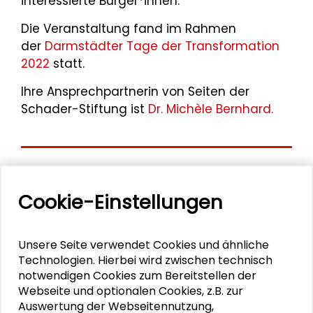
interessierte Bürger*innen.
Die Veranstaltung fand im Rahmen
der
Darmstädter Tage der Transformation
2022
statt.
Ihre Ansprechpartnerin von Seiten der
Schader-Stiftung ist
Dr. Michèle Bernhard.
Aktuelle
Cookie-Einstellungen
Veranstaltungen
11. Internationale Waldkunstkonferenz
Unsere Seite verwendet Cookies und ähnliche
"Demokratischer Wald"
Technologien. Hierbei wird zwischen technisch
notwendigen Cookies zum Bereitstellen der
Webseite und optionalen Cookies, z.B. zur
Schlüsseltexte für die Wirtschaft von morgen
Auswertung der Webseitennutzung,