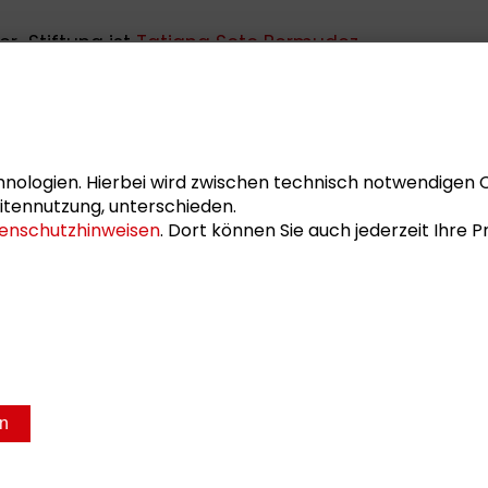
r-Stiftung ist
Tatiana Soto Bermudez
.
nologien. Hierbei wird zwischen technisch notwendigen 
itennutzung, unterschieden.
enschutzhinweisen
. Dort können Sie auch jederzeit Ihre
en
sum
Datenschutz