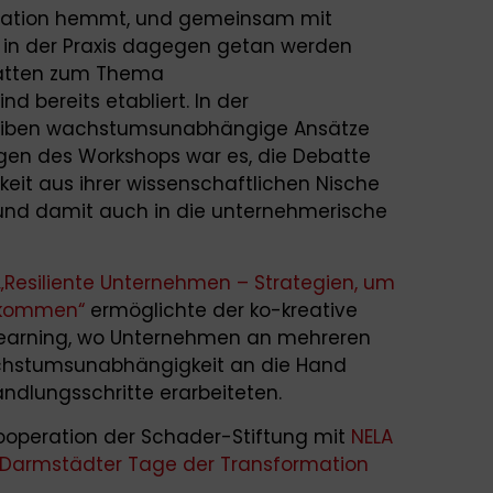
rmation hemmt, und gemeinsam mit
in der Praxis dagegen getan werden
batten zum Thema
 bereits etabliert. In der
leiben wachstumsunabhängige Ansätze
iegen des Workshops war es, die Debatte
t aus ihrer wissenschaftlichen Nische
t und damit auch in die unternehmerische
„Resiliente Unternehmen – Strategien, um
tkommen“
ermöglichte der ko-kreative
Learning, wo Unternehmen an mehreren
chstumsunabhängigkeit an die Hand
lungsschritte erarbeiteten.
ooperation der Schader-Stiftung mit
NELA
Darmstädter Tage der Transformation