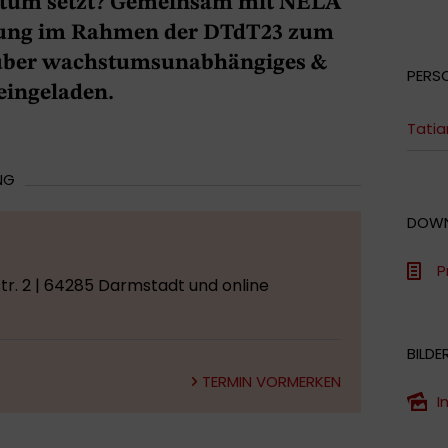
hstum setzt? Gemeinsam mit NELA
iftung im Rahmen der DTdT23 zum
 über wachstumsunabhängiges &
PERS
 eingeladen.
Tati
NG
DOW
P
r. 2 | 64285 Darmstadt und online
BILDE
TERMIN VORMERKEN
I