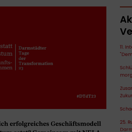
Ak
Ve
11. I
"Dem
Schlü
mor
Zusa
Zukun
Scha
25. R
lich erfolgreiches Geschäftsmodell
Darm