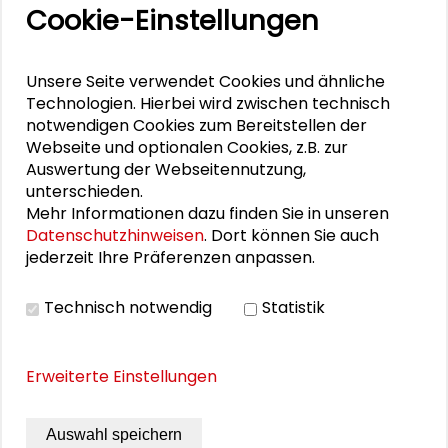
Cookie-Einstellungen
Aktuelle
Veranstaltungen
Unsere Seite verwendet Cookies und ähnliche
Technologien. Hierbei wird zwischen technisch
11. Internationale Waldkunstkonferenz
notwendigen Cookies zum Bereitstellen der
"Demokratischer Wald"
Webseite und optionalen Cookies, z.B. zur
Auswertung der Webseitennutzung,
unterschieden.
Zusammen mehr erreichen – Zukunftsbündnis im
Mehr Informationen dazu finden Sie in unseren
Dialog
Datenschutzhinweisen
. Dort können Sie auch
jederzeit Ihre Präferenzen anpassen.
Schader-Festival 2026
25. Runder Tisch Wissenschaftsstadt Darmstadt
Technisch notwendig
Statistik
Erweiterte Einstellungen
DOWNLOADS
Auswahl speichern
Call for Participation: Summer School 2026