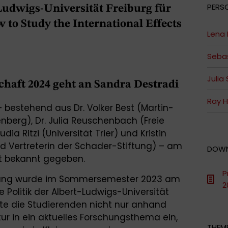
PERS
Ludwigs-Universität Freiburg für
to Study the International Effects
Lena 
Sebas
Julia
chaft 2024 geht an Sandra Destradi
Ray H
– bestehend aus Dr. Volker Best (Martin-
enberg), Dr. Julia Reuschenbach (Freie
audia Ritzi (Universität Trier) und Kristin
d Vertreterin der Schader-Stiftung) – am
DOW
dt bekannt gegeben.
P
ltung wurde im Sommersemester 2023 am
2
 Politik der Albert-Ludwigs-Universität
hrte die Studierenden nicht nur anhand
tur in ein aktuelles Forschungsthema ein,
THEME