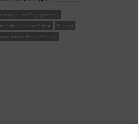
okratie und Engagement
munikation und Kultur
Bildung
senschafts-Praxis-Dialog