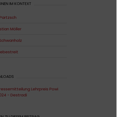
ONEN IM KONTEXT
Partzsch
tian Möller
 Schwanholz
ebestreit
NLOADS
ressemitteilung Lehrpreis Powi
024 - Destradi
N ZU DIESEM BEITRAG