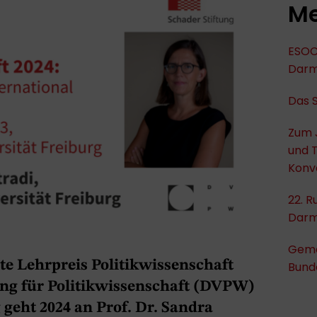
Me
ESOC
Darm
Das 
Zum 
und 
Konv
22. R
Darm
Geme
rte Lehrpreis Politikwissenschaft
Bund
ng für Politikwissenschaft (DVPW)
 geht 2024 an Prof. Dr. Sandra