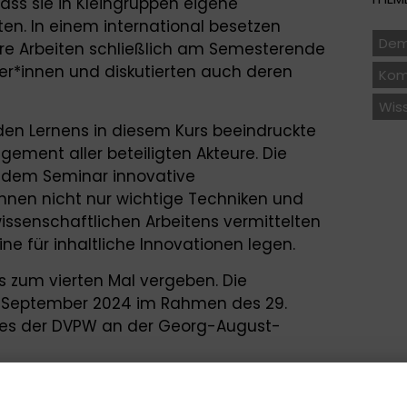
ass sie in Kleingruppen eigene
en. In einem international besetzen
Dem
hre Arbeiten schließlich am Semesterende
ler*innen und diskutierten auch deren
Kom
Wis
en Lernens in diesem Kurs beeindruckte
ement aller beteiligten Akteure. Die
n dem Seminar innovative
ihnen nicht nur wichtige Techniken und
issenschaftlichen Arbeitens vermittelten
ne für inhaltliche Innovationen legen.
ts zum vierten Mal vergeben. Die
6. September 2024 im Rahmen des 29.
ses der DVPW an der Georg-August-
iftung haben den Lehrpreis