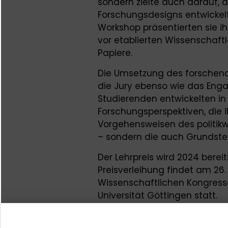
sondern zielte auch darauf, d
Forschungsdesigns entwickelt
Workshop präsentierten sie i
vor etablierten Wissenschaft
Papiere.
Die Umsetzung des forschend
die Jury ebenso wie das Engag
Studierenden entwickelten i
Forschungsperspektiven, die 
Vorgehensweisen des politikw
– sondern die auch Grundstei
Der Lehrpreis wird 2024 berei
Preisverleihung findet am 2
Wissenschaftlichen Kongres
Universität Göttingen statt.
Die DVPW und die Schader-St