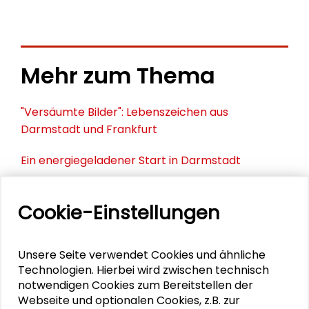
Mehr zum Thema
"Versäumte Bilder": Lebenszeichen aus
Darmstadt und Frankfurt
Ein energiegeladener Start in Darmstadt
"Versäumte Bilder" in Berlin und Bonn
Cookie-Einstellungen
Transformationssoziologie: Zwischen Analyse und
Gestaltung
Unsere Seite verwendet Cookies und ähnliche
Technologien. Hierbei wird zwischen technisch
Die Stadt im Wandel weiterdenken
notwendigen Cookies zum Bereitstellen der
Webseite und optionalen Cookies, z.B. zur