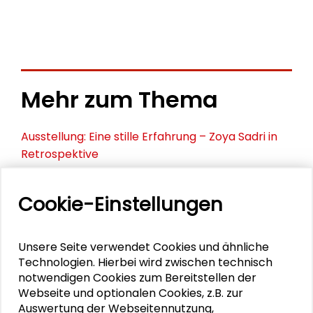
Mehr zum Thema
Ausstellung: Eine stille Erfahrung – Zoya Sadri in
Retrospektive
Ausstellung: Jazz Inspirations – Digitale
Cookie-Einstellungen
Zeichnungen von Nicole Schneider
„Versäumte Bilder“ von Raumfahrt-Pionierinnen
Unsere Seite verwendet Cookies und ähnliche
bei der ESA
Technologien. Hierbei wird zwischen technisch
notwendigen Cookies zum Bereitstellen der
"Versäumte Bilder": Lebenszeichen aus
Webseite und optionalen Cookies, z.B. zur
Darmstadt und Frankfurt
Auswertung der Webseitennutzung,