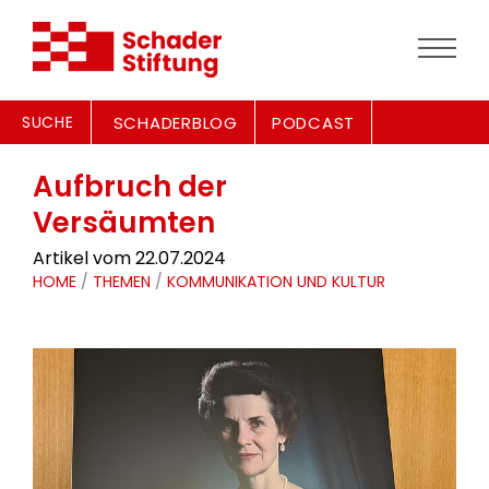
SUCHE
SCHADERBLOG
PODCAST
Aufbruch der
Versäumten
Artikel vom 22.07.2024
HOME
/
THEMEN
/
KOMMUNIKATION UND KULTUR