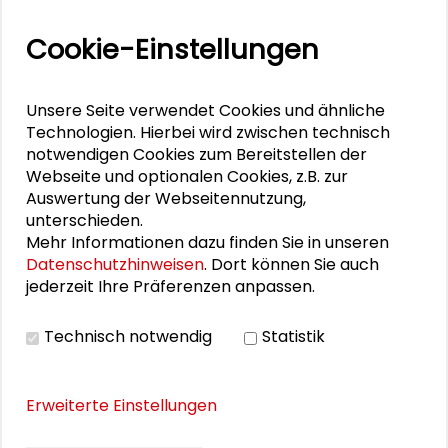
Vor seiner Tätigkeit als Direktor des
Cookie-Einstellungen
Hessischen Landesmuseums Darmstadt, die
er 2019 aufnahm, war er Direktor des
Unsere Seite verwendet Cookies und ähnliche
Museums Liebermann-Villa in Berlin. Zudem
Technologien. Hierbei wird zwischen technisch
ist er als Kurator für die Hamburger
notwendigen Cookies zum Bereitstellen der
Kunsthalle, das Kunsthaus Apolda, das
Webseite und optionalen Cookies, z.B. zur
Museum Kurhaus Kleve oder das Museum
Auswertung der Webseitennutzung,
für Kunst und Gewerbe, wo er sein
unterschieden.
wissenschaftliches Volontariat absolvierte,
Mehr Informationen dazu finden Sie in unseren
tätig gewesen.
Datenschutzhinweisen
. Dort können Sie auch
jederzeit Ihre Präferenzen anpassen.
Er ist mit der Schader-Stiftung über den
Runden Tisch Wissenschaftsstadt
Technisch notwendig
Statistik
Darmstadt
verbunden; im Rahmen der
Ausstellung "
Versäumte Bilder – Frauen in
der Wissenschaft sichtbar machen
" im
Erweiterte Einstellungen
Schader-Forum gestaltete er 2024 eine