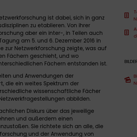
T
etzwerkforschung ist dabei, sich in ganz
N
sziplinen zu etablieren. Von ihrer
A
orschung aber ein inter-, in Teilen auch
d
ie Tagung am 5. und 6. Dezember 2016 in
 zur Netzwerkforschung zeigte, was auf
nen Fächern geschieht, und wo
BILDE
erschiedlichen Fächern entstanden ist.
beiten und Anwendungen der
B
t, die ein weites Spektrum der
N
schiedliche wissenschaftliche Fächer
 Netzwerkfragestellungen abbilden.
achlichen Diskurs über das jeweilige
dehnen und außerdem einen
zustoßen. Sie richtete sich an alle, die
kforschung und der Anwendung von