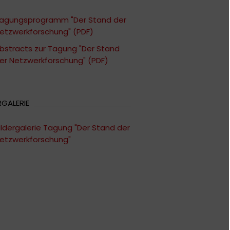
agungsprogramm "Der Stand der
etzwerkforschung" (PDF)
bstracts zur Tagung "Der Stand
er Netzwerkforschung" (PDF)
RGALERIE
ildergalerie Tagung "Der Stand der
etzwerkforschung"