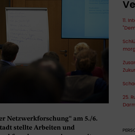
Ve
11. I
"Dem
Schlü
mor
Zusa
Zukun
Scha
25. R
Darm
er Netzwerkforschung“ am 5./6.
adt stellte Arbeiten und
PERS