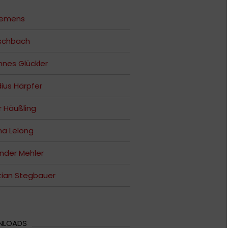
Clemens
ischbach
nes Glückler
ius Härpfer
 Häußling
na Lelong
nder Mehler
tian Stegbauer
NLOADS