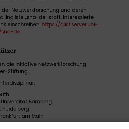
der Netzwerkforschung und deren
lingliste „sna-de“ statt. Interessierte
ink einschreiben:
https://dlist.server.uni-
o/sna-de
tützer
n die Initiative Netzwerkforschung
er-Stiftung.
terdisziplinär:
euth
h-Universität Bamberg
t Heidelberg
 Frankfurt am Main
 University