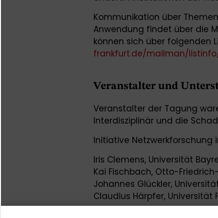
Kommunikation über Themen 
Anwendung findet über die Mai
können sich über folgenden L
frankfurt.de/mailman/listinf
Veranstalter und Unters
Veranstalter der Tagung ware
Interdisziplinär und die Schad
Initiative Netzwerkforschung in
Iris Clemens, Universität Bayr
Kai Fischbach, Otto-Friedric
Johannes Glückler, Universitä
Claudius Härpfer, Universität
Roger Häußling, RWTH Aachen