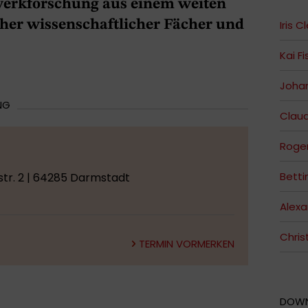
erkforschung aus einem weiten
her wissenschaftlicher Fächer und
Iris 
Kai F
Johan
NG
Claud
Roger
Betti
tr. 2 | 64285 Darmstadt
Alexa
Chris
TERMIN VORMERKEN
DOW