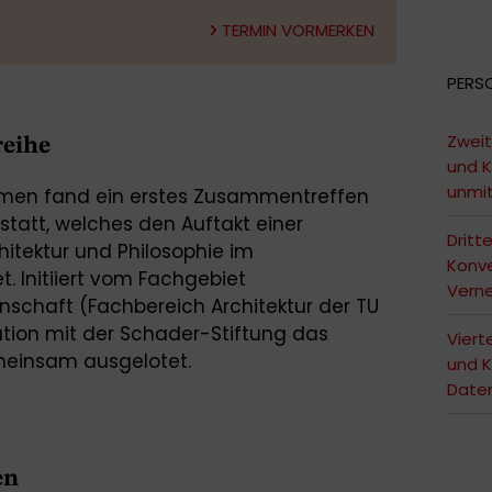
TERMIN VORMERKEN
PERS
Zweit
reihe
und K
unmi
men fand ein erstes Zusammentreffen
tatt, welches den Auftakt einer
Dritt
itektur und Philosophie im
Konve
. Initiiert vom Fachgebiet
Vern
enschaft (Fachbereich Architektur der TU
tion mit der Schader-Stiftung das
Viert
meinsam ausgelotet.
und K
Date
en