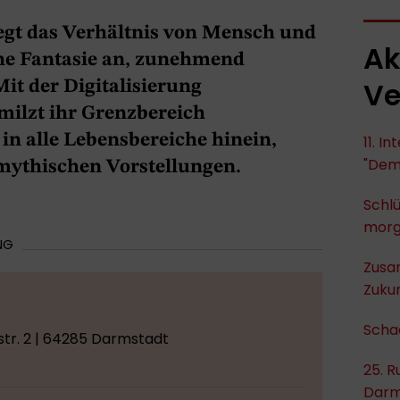
regt das Verhältnis von Mensch und
Ak
he Fantasie an, zunehmend
Ve
Mit der Digitalisierung
hmilzt ihr Grenzbereich
 in alle Lebensbereiche hinein,
11. I
"Dem
 mythischen Vorstellungen.
Schlü
mor
NG
Zusa
Zukun
Scha
tr. 2 | 64285 Darmstadt
25. R
Darm