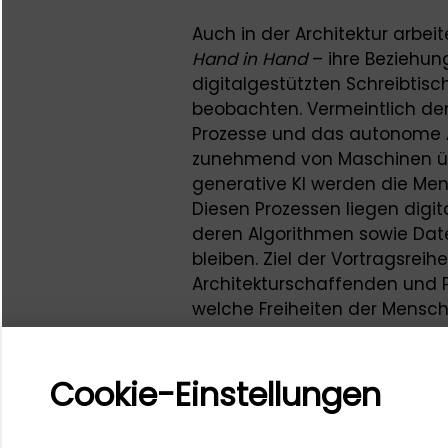
Auch in der Architektur arbe
Hand in Hand
– ihre Beziehun
digitalgestützten Schreibtis
beobachten. Vermeintlich de
Prozesse und das autonome 
zunehmend von Maschinen ü
generative KI werden die Me
Diesen Prozessen liegen digi
deren Algorithmen sowie Dat
bleiben. Ziel der Vortragsreih
Architekturschaffenden und Ph
welche Freiheiten der Mensch 
Kultur der Digitalität gewin
durch die Maschine erfährt.
Cookie-Einstellungen
Ansprechpersonen