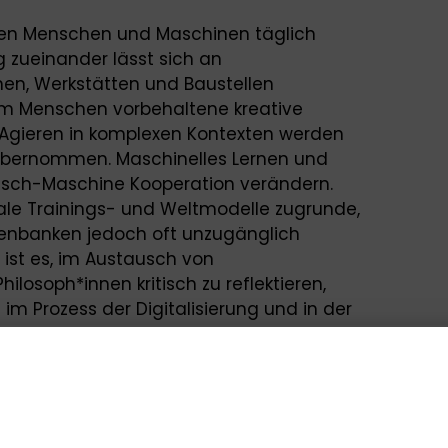
iten Menschen und Maschinen täglich
g zueinander lässt sich an
chen, Werkstätten und Baustellen
m Menschen vorbehaltene kreative
Agieren in komplexen Kontexten werden
bernommen. Maschinelles Lernen und
nsch-Maschine Kooperation verändern.
tale Trainings- und Weltmodelle zugrunde,
enbanken jedoch oft unzugänglich
e ist es, im Austausch von
ilosoph*innen kritisch zu reflektieren,
im Prozess der Digitalisierung und in der
nt und welche Beschränkungen der Mensch