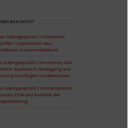
ONEN IM KONTEXT
es Salongespräch | Kokreation
onflikt: Organisation des
ttelbaren Zusammenlebens
es Salongespräch | Komemory und
ntion: Austausch, Bewegung und
etzung von Dingen und Menschen
es Salongespräch | Kontemplation
osten: Ethik und Ästhetik der
nspeicherung