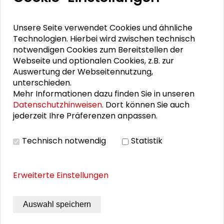
„Versäumte Bilder“ von Raumfahrt-Pionierinnen
Unsere Seite verwendet Cookies und ähnliche
bei der ESA
Technologien. Hierbei wird zwischen technisch
notwendigen Cookies zum Bereitstellen der
"Versäumte Bilder": Lebenszeichen aus
Webseite und optionalen Cookies, z.B. zur
Darmstadt und Frankfurt
Auswertung der Webseitennutzung,
unterschieden.
Öffnungszeiten "Versäumte Bilder"
Mehr Informationen dazu finden Sie in unseren
Datenschutzhinweisen
. Dort können Sie auch
jederzeit Ihre Präferenzen anpassen.
PERSONEN IM KONTEXT
Technisch notwendig
Statistik
Klaus-D. Pohl
Erweiterte Einstellungen
Natascha Riegger
Christine und Irene Hohenbüchler
Auswahl speichern