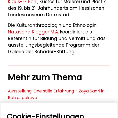
Klaus-D. Pohl
, Kustos für Malerei und Plastik
des 19. bis 21. Jahrhunderts am Hessischen
Landesmuseum Darmstadt.
Die Kulturanthropologin und Ethnologin
Natascha Riegger M.A.
koordiniert als
Referentin für Bildung und Vermittlung das
ausstellungsbegleitende Programm der
Galerie der Schader-Stiftung.
Mehr zum Thema
Ausstellung: Eine stille Erfahrung – Zoya Sadri in
Retrospektive
Ausstellung: Jazz Inspirations – Digitale
Cookie-Einstellungen
Zeichnungen von Nicole Schneider