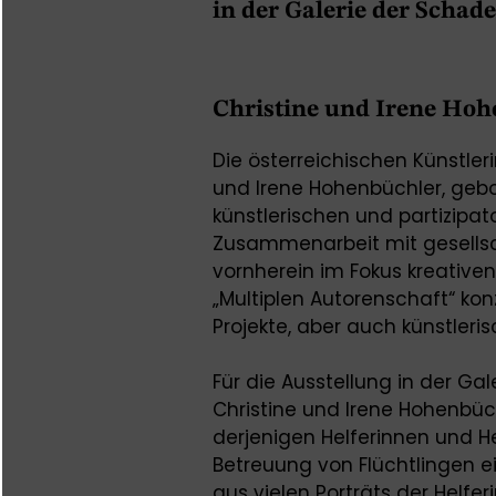
in der Galerie der Schade
Christine und Irene Ho
Die österreichischen Künstler
und Irene Hohenbüchler, gebor
künstlerischen und partizipat
Zusammenarbeit mit gesellsc
vornherein im Fokus kreative
„Multiplen Autorenschaft“ ko
Projekte, aber auch künstlerisc
Für die Ausstellung in der Ga
Christine und Irene Hohenbüchle
derjenigen Helferinnen und He
Betreuung von Flüchtlingen ein
aus vielen Porträts der Helfer