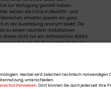
tos zur Verfügung gestellt haben.
er setzen die Fotos in Bleistift- und
 Menschen erhalten jeweils ein ganz
ch in der Ausstellung anonym bleibt. Die
s zu einem räumlich-installativen
 Weise nicht nur ein ästhetisches Abbild
 spiegelt auch die Besonderheit dieser
der Regel gerade ohne viel Aufhebens der
chaft und die Hilfsbedürftigen stellen.
an…“ wird begleitet von Werken zu
ine und Irene Hohenbüchler.
nologien. Hierbei wird zwischen technisch notwendigen 
itennutzung, unterschieden.
enschutzhinweisen
. Dort können Sie auch jederzeit Ihre
an der Architekturfakultät der
, Irene Hohenbüchler hat einen Lehrstuhl
 der Kunstakademie Münster inne.