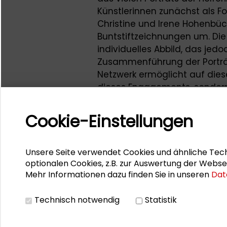
Künstlerinnen zunächst als Fo
Christine und Irene Hohenbüchl
Buntstiftzeichnungen um. Die
individuelles Abbild, das jedo
Zusammenführung der Porträt
Netzwerk ermöglicht auf diese
dieses Engagements, sondern
Menschen wider, die sich in 
Verantwortung für die Gesells
Cookie-Einstellungen
Dieses papierene „…denk mal 
früheren Projekten von Christ
Unsere Seite verwendet Cookies und ähnliche Tech
optionalen Cookies, z.B. zur Auswertung der Webse
Mehr Informationen dazu finden Sie in unseren
Dat
Christine Hohenbüchler lehrt 
Technischen Universität Wien
Technisch notwendig
Statistik
für partizipative Projekte an