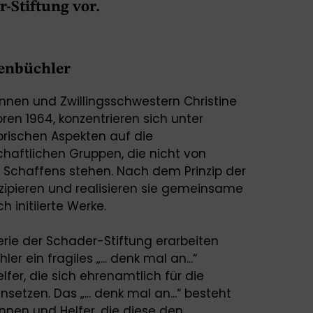
r-Stiftung vor.
henbüchler
innen und Zwillingsschwestern Christine
en 1964, konzentrieren sich unter
orischen Aspekten auf die
haftlichen Gruppen, die nicht von
n Schaffens stehen. Nach dem Prinzip der
nzipieren und realisieren sie gemeinsame
h initiierte Werke.
lerie der Schader-Stiftung erarbeiten
r ein fragiles „... denk mal an...“
lfer, die sich ehrenamtlich für die
setzen. Das „... denk mal an...“ besteht
innen und Helfer, die diese den