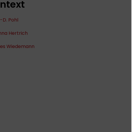
ntext
-D. Pohl
nna Hertrich
es Wiedemann