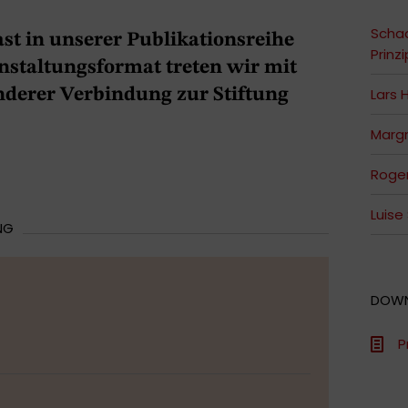
Schad
st in unserer Publikationsreihe
Prinz
anstaltungsformat treten wir mit
Lars
nderer Verbindung zur Stiftung
Marg
Roge
Luise
NG
DOW
P