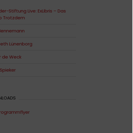
er-Stiftung Live: ExLibris – Das
ip Trotzdem
 Hennemann
reth Lünenborg
r de Weck
 Spieker
NLOADS
rogrammflyer