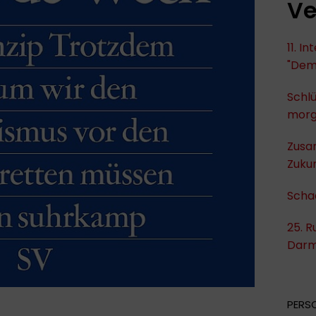
Ve
11. I
"Dem
Schlü
mor
Zusa
Zukun
Scha
25. R
Darm
PERS