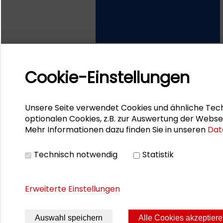
Bild: Suhrkamp
Cookie-Einstellungen
Professorin Dr.
Margreth Lüne
These, sein Buch und darüber
Unsere Seite verwendet Cookies und ähnliche Tech
optionalen Cookies, z.B. zur Auswertung der Webse
Der Abend wurde von
Lars H
Mehr Informationen dazu finden Sie in unseren
Dat
Zeitung, moderiert.
Technisch notwendig
Statistik
Ansprechpartnerin:
Luise Spie
Erweiterte Einstellungen
Auswahl speichern
Alle Cookies akzeptier
Seite drucken
Sitemap
Impres