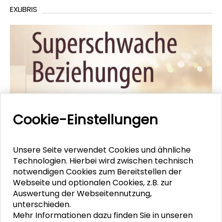
EXLIBRIS
Cookie-Einstellungen
Unsere Seite verwendet Cookies und ähnliche
Technologien. Hierbei wird zwischen technisch
notwendigen Cookies zum Bereitstellen der
ExLibris: Superschwache Beziehungen
Webseite und optionalen Cookies, z.B. zur
Auswertung der Webseitennutzung,
Wie werden Menschen voneinander beeinflusst?
unterschieden.
Wie orientieren sie sich an dem Verhalten anderer?
Mehr Informationen dazu finden Sie in unseren
Darüber sprachen wir mit Prof. Dr. Christian