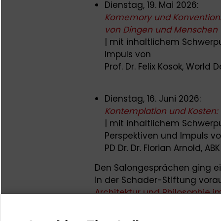
Dienstag, 19. Mai 2026:
Komemory und Konvention:
von Dingen und Menschen
| mit inhaltlichem Schwer
Impuls von
Prof. Dr. Felix Kosok, World
Dienstag, 16. Juni 2026:
Kontemplation und Kosten: 
| mit inhaltlichem Schwerp
Perspektiven und Impuls v
PD Dr. Dr. Florian Arnold, AB
Den Salongesprächen ging ei
in der Schader-Stiftung vora
Architektur und Philosophie 