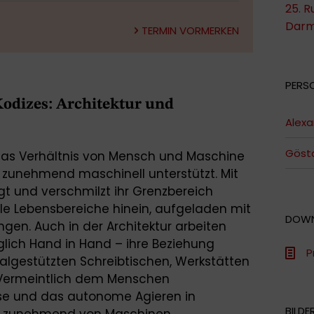
25. R
Darm
TERMIN VORMERKEN
PERS
odizes: Architektur und
Alex
Göst
 das Verhältnis von Mensch und Maschine
 zunehmend maschinell unterstützt. Mit
tigt und verschmilzt ihr Grenzbereich
alle Lebensbereiche hinein, aufgeladen mit
DOW
ngen. Auch in der Architektur arbeiten
ich Hand in Hand – ihre Beziehung
P
talgestützten Schreibtischen, Werkstätten
 Vermeintlich dem Menschen
sse und das autonome Agieren in
BILDE