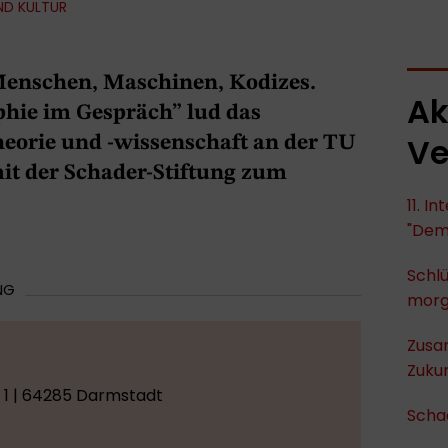
ND KULTUR
enschen, Maschinen, Kodizes.
Ak
phie im Gespräch” lud das
Ve
heorie und -wissenschaft an der TU
t der Schader-Stiftung zum
11. I
"Dem
Schlü
NG
mor
Zusa
Zukun
. 1 | 64285 Darmstadt
Scha