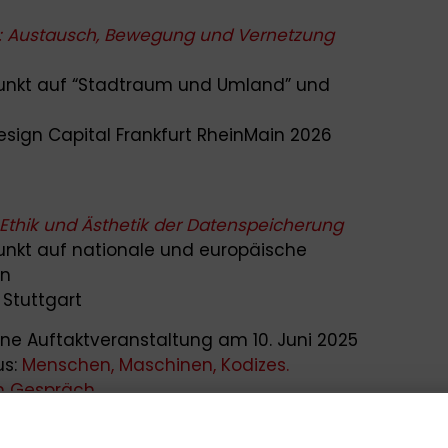
 Austausch, Bewegung und Vernetzung
punkt auf “Stadtraum und Umland”
und
 Design Capital Frankfurt RheinMain 2026
Ethik und Ästhetik der Datenspeicherung
unkt auf nationale und europäische
on
K Stuttgart
ne Auftaktveranstaltung am 10. Juni 2025
us:
Menschen, Maschinen, Kodizes.
im Gespräch