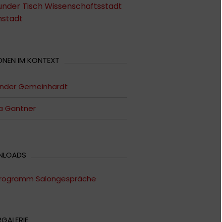
under Tisch Wissenschaftsstadt
stadt
ONEN IM KONTEXT
ander Gemeinhardt
a Gantner
NLOADS
rogramm Salongespräche
RGALERIE