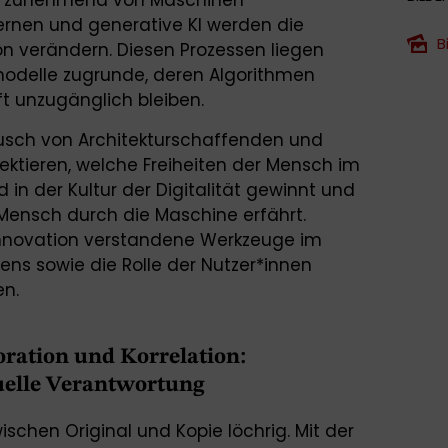
n zunehmend von Maschinen
rnen und generative KI werden die
B
 verändern. Diesen Prozessen liegen
modelle zugrunde, deren Algorithmen
t unzugänglich bleiben.
tausch von Architekturschaffenden und
flektieren, welche Freiheiten der Mensch im
d in der Kultur der Digitalität gewinnt und
ensch durch die Maschine erfährt.
 Innovation verstandene Werkzeuge im
ens sowie die Rolle der Nutzer*innen
en.
oration und Korrelation:
uelle Verantwortung
ischen Original und Kopie löchrig. Mit der