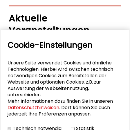
Aktuelle
Veranstaltungen
Cookie-Einstellungen
11. Internationale Waldkunstkonferenz
"Demokratischer Wald"
Unsere Seite verwendet Cookies und ähnliche
Schlüsseltexte für die Wirtschaft von morgen
Technologien. Hierbei wird zwischen technisch
notwendigen Cookies zum Bereitstellen der
Zusammen mehr erreichen – Zukunftsbündnis im
Webseite und optionalen Cookies, z.B. zur
Dialog
Auswertung der Webseitennutzung,
unterschieden.
Schader-Festival 2026
Mehr Informationen dazu finden Sie in unseren
Datenschutzhinweisen
. Dort können Sie auch
25. Runder Tisch Wissenschaftsstadt Darmstadt
jederzeit Ihre Präferenzen anpassen.
Technisch notwendig
Statistik