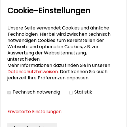
Rainer Hermann
Cookie-Einstellungen
Katharina Lumpp
Unsere Seite verwendet Cookies und ähnliche
Stephan Stetter
Technologien. Hierbei wird zwischen technisch
notwendigen Cookies zum Bereitstellen der
Joachim Rücker
Webseite und optionalen Cookies, z.B. zur
Auswertung der Webseitennutzung,
unterschieden.
Mehr Informationen dazu finden Sie in unseren
Datenschutzhinweisen
. Dort können Sie auch
DOWNLOADS
jederzeit Ihre Präferenzen anpassen.
Programm Außenpolitik live -
Technisch notwendig
Statistik
Stabilitätspartnerschaft (PDF)
Erweiterte Einstellungen
BILDERGALERIE