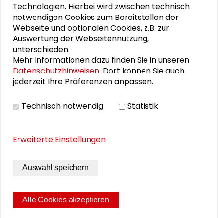
Technologien. Hierbei wird zwischen technisch
gemeinsam mit der Schader-Stiftung am
notwendigen Cookies zum Bereitstellen der
14. November 2016 im Schader-Forum
Webseite und optionalen Cookies, z.B. zur
veranstaltete.
Auswertung der Webseitennutzung,
unterschieden.
Mehr Informationen dazu finden Sie in unseren
Datenschutzhinweisen
. Dort können Sie auch
Personen im Kontext
jederzeit Ihre Präferenzen anpassen.
Rainer Hermann
Technisch notwendig
Statistik
Ronald Grätz
Erweiterte Einstellungen
Joachim Rücker
Auswahl speichern
Stephan Stetter
Alle Cookies akzeptieren