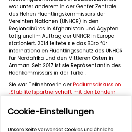
war unter anderem in der Genfer Zentrale
des Hohen Flüchtlingskommissars der
Vereinten Nationen (UNHCR) in den
Regionalbüros in Afghanistan und Ägypten
tätig und im Auftrag der UNHCR in Europa
stationiert. 2014 leitete sie das Büro für
internationalen Flüchtlingsschutz des UNHCR
für Nordafrika und den Mittleren Osten in
Amman. Seit 2017 ist sie Repräsentantin des
Hochkommissars in der Türkei.
Sie war Teilnehmerin der
Podiumsdiskussion
„Stabilitätspartnerschaft mit den Ländern
des Mittleren Ostens - Krisenbewältigung
und Fluchtursachenbekämpfung?“
, die das
Cookie-Einstellungen
Institut für Auslandsbeziehungen e.V. (ifa)
im Rahmen der Veranstaltungsreihe
„Außenpolitik live – Diplomaten im Dialog“
Unsere Seite verwendet Cookies und ähnliche