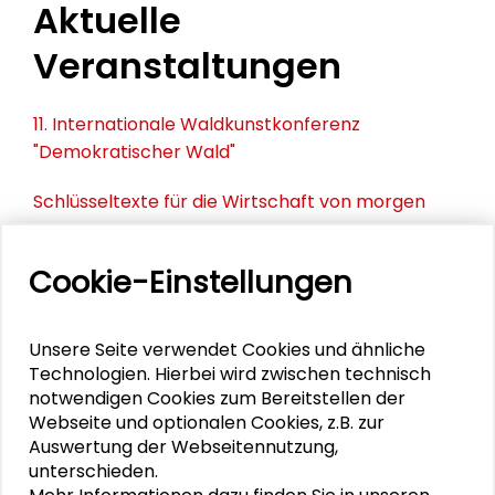
Aktuelle
Veranstaltungen
11. Internationale Waldkunstkonferenz
"Demokratischer Wald"
Schlüsseltexte für die Wirtschaft von morgen
Zusammen mehr erreichen – Zukunftsbündnis im
Cookie-Einstellungen
Dialog
Schader-Festival 2026
Unsere Seite verwendet Cookies und ähnliche
Technologien. Hierbei wird zwischen technisch
25. Runder Tisch Wissenschaftsstadt Darmstadt
notwendigen Cookies zum Bereitstellen der
Webseite und optionalen Cookies, z.B. zur
Auswertung der Webseitennutzung,
unterschieden.
DOWNLOADS