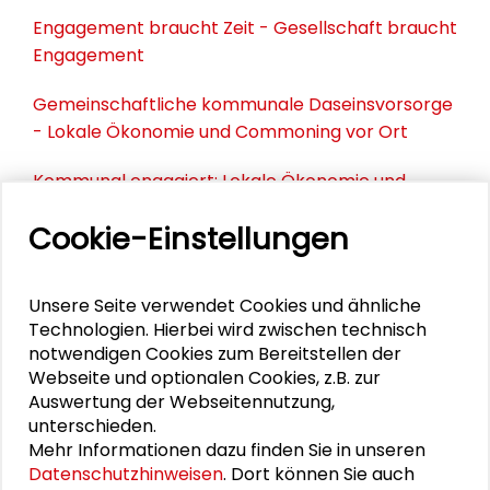
Engagement braucht Zeit - Gesellschaft braucht
Engagement
Gemeinschaftliche kommunale Daseinsvorsorge
- Lokale Ökonomie und Commoning vor Ort
Kommunal engagiert: Lokale Ökonomie und
Commoning vor Ort
Cookie-Einstellungen
PUBLIKATIONEN
Unsere Seite verwendet Cookies und ähnliche
Technologien. Hierbei wird zwischen technisch
notwendigen Cookies zum Bereitstellen der
Die Zukunft der Daseinsvorsorge.
Webseite und optionalen Cookies, z.B. zur
Öffentliche Unternehmen im Wettbewerb
Auswertung der Webseitennutzung,
unterschieden.
Mehr Informationen dazu finden Sie in unseren
Öffentliche Daseinsvorsorge – Problem
Datenschutzhinweisen
. Dort können Sie auch
oder Lösung? Argumente und Materialien